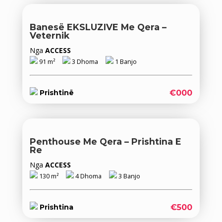
Banesë EKSLUZIVE Me Qera –
Veternik
Nga
ACCESS
91 m²
3 Dhoma
1 Banjo
€000
Prishtinë
Penthouse Me Qera – Prishtina E
Re
Nga
ACCESS
130 m²
4 Dhoma
3 Banjo
€500
Prishtina