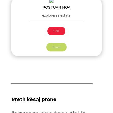
POSTUAR NGA
explorerealestate
Call
Email
Rreth kësaj prone
Banesa gjendet afër ambasadave te USA,