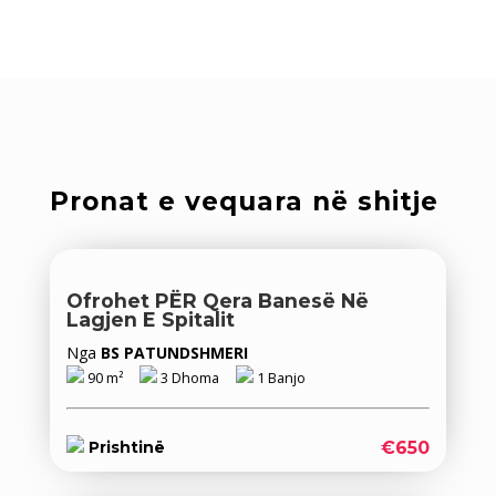
Pronat e vequara në shitje
Ofrohet PËR Qera Banesë Në
Lagjen E Spitalit
Nga
BS PATUNDSHMERI
90 m²
3 Dhoma
1 Banjo
€650
Prishtinë