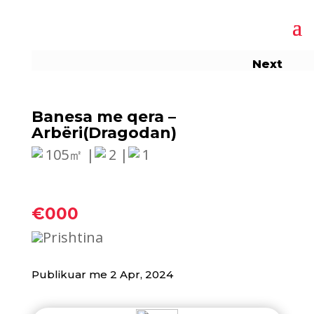
Next
Banesa me qera –
Arbëri(Dragodan)
105㎡ |
2 |
1
€000
Prishtina
Publikuar me 2 Apr, 2024