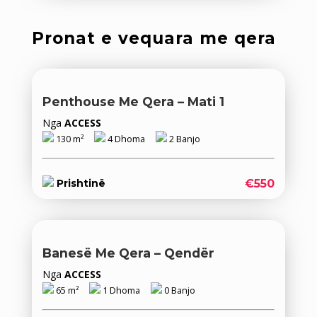
Pronat e vequara me qera
Penthouse Me Qera – Mati 1
Nga
ACCESS
130 m²
4 Dhoma
2 Banjo
€550
Prishtinë
Banesë Me Qera – Qendër
Nga
ACCESS
65 m²
1 Dhoma
0 Banjo