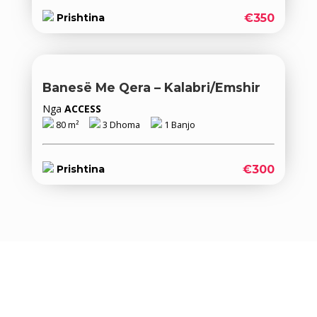
€350
Prishtina
Banesë Me Qera – Kalabri/Emshir
Nga
ACCESS
80 m²
3 Dhoma
1 Banjo
€300
Prishtina