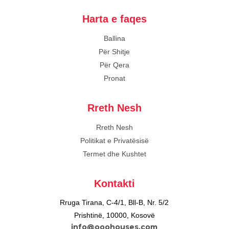
Harta e faqes
Ballina
Për Shitje
Për Qera
Pronat
Rreth Nesh
Rreth Nesh
Politikat e Privatësisë
Termet dhe Kushtet
Kontakti
Rruga Tirana, C-4/1, Bll-B, Nr. 5/2
Prishtinë, 10000, Kosovë
info@ooohouses.com