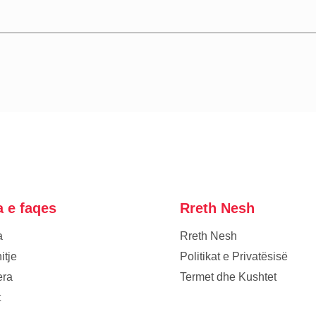
a e faqes
Rreth Nesh
a
Rreth Nesh
itje
Politikat e Privatësisë
era
Termet dhe Kushtet
t