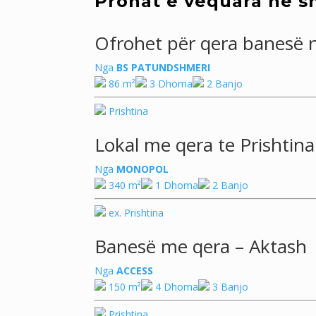
Pronat e vequara në sh
Ofrohet për qera banesë n
Nga
BS PATUNDSHMERI
86 m²
3 Dhoma
2 Banjo
Prishtina
Lokal me qera te Prishtina
Nga
MONOPOL
340 m²
1 Dhoma
2 Banjo
ex. Prishtina
Banesë me qera – Aktash
Nga
ACCESS
150 m²
4 Dhoma
3 Banjo
Prishtina