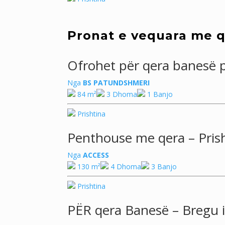
Pronat e vequara me 
Ofrohet për qera banesë p
Nga
BS PATUNDSHMERI
84 m²
3 Dhoma
1 Banjo
Prishtina
Penthouse me qera – Prish
Nga
ACCESS
130 m²
4 Dhoma
3 Banjo
Prishtina
PËR qera Banesë – Bregu i 