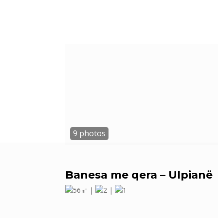
Banesa me qera – Ulpianë
56㎡ |
2 |
1