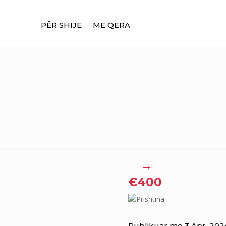
PËR SHIJE
ME QERA
→
€400
Prishtina
Publikuar me 3 Apr, 202