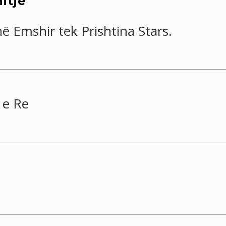
itje
ë Emshir tek Prishtina Stars.
 e Re