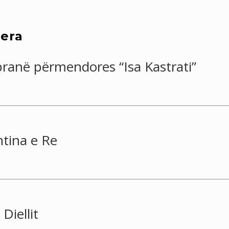
qera
ranë përmendores “Isa Kastrati”
tina e Re
Diellit