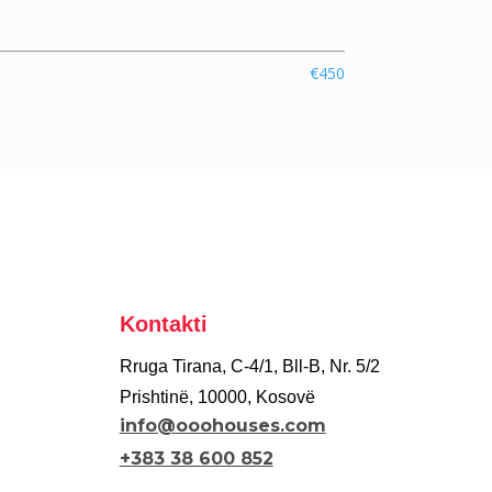
€450
Kontakti
Rruga Tirana, C-4/1, Bll-B, Nr. 5/2
Prishtinë, 10000, Kosovë
info@ooohouses.com
+383 38 600 852