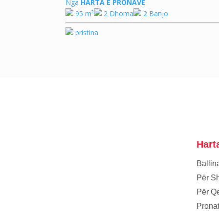
Nga
HARTA E PRONAVE
95 m²
2 Dhoma
2 Banjo
pristina
Hart
Ballin
Për Sh
Për Q
Prona