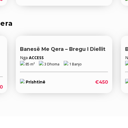
qera
Banesë Me Qera – Bregu I Diellit
Nga
ACCESS
85 m²
3 Dhoma
1 Banjo
€450
Prishtinë
0