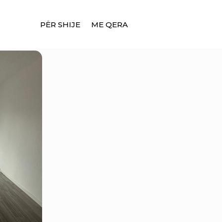
PËR SHIJE
ME QERA