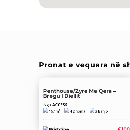
Pronat e vequara në sh
Penthouse/Zyre Me Qera –
Bregu I Diellit
Nga
ACCESS
167 m²
4 Dhoma
3 Banjo
€100
Prishtinë