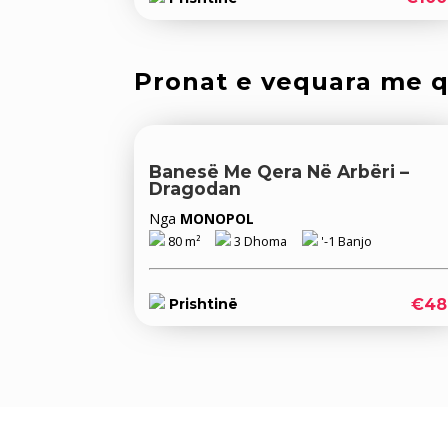
Pronat e vequara me 
Banesë Me Qera Në Arbëri –
Dragodan
Nga
MONOPOL
80 m²
3 Dhoma
'-1 Banjo
€48
Prishtinë