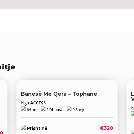
itje
Banesë Me Qera – Tophane
Nga
ACCESS
64 m²
2 Dhoma
0 Banjo
€320
Prishtinë
0