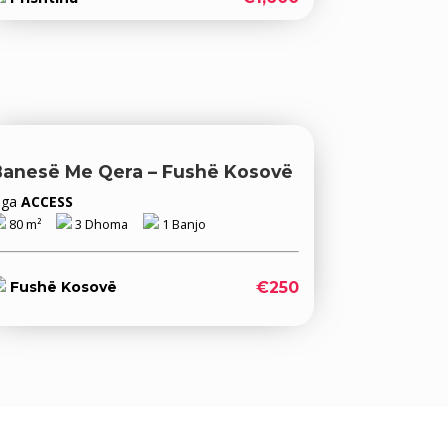
Banesë Me Qera – Fushë Kosovë
Nga
ACCESS
80 m²
3 Dhoma
1 Banjo
€250
Fushë Kosovë