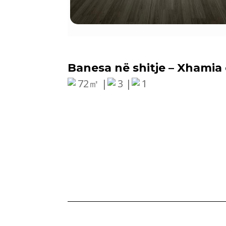
Banesa në shitje – Xhamia 
72㎡ |
3 |
1