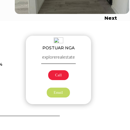
Next
POSTUAR NGA
explorerealestate
4
Call
Email