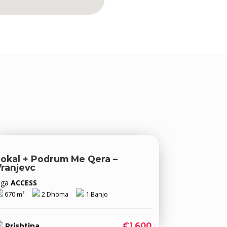
Lokal + Podrum Me Qera –
Vranjevc
Nga
ACCESS
670 m²
2 Dhoma
1 Banjo
€1,600
Prishtina