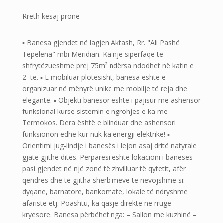
Rreth kësaj prone
▪️ Banesa gjendet në lagjen Aktash, Rr. "Ali Pashë
Tepelena" mbi Meridian. Ka një sipërfaqe të
shfrytëzueshme prej 75m² ndërsa ndodhet në katin e
2–të. ▪️ E mobiluar plotësisht, banesa është e
organizuar në mënyrë unike me mobilje të reja dhe
elegante. ▪️ Objekti banesor është i pajisur me ashensor
funksional kurse sistemin e ngrohjes e ka me
Termokos. Dera është e blinduar dhe ashensori
funksionon edhe kur nuk ka energji elektrike! ▪️
Orientimi jug-lindje i banesës i lejon asaj dritë natyrale
gjatë gjithë ditës. Përparësi është lokacioni i banesës
pasi gjendet në një zonë të zhvilluar të qytetit, afër
qendrës dhe të gjitha shërbimeve të nevojshme si:
dyqane, barnatore, bankomate, lokale të ndryshme
afariste etj. Poashtu, ka qasje direkte në rrugë
kryesore. Banesa përbëhet nga: – Sallon me kuzhinë –