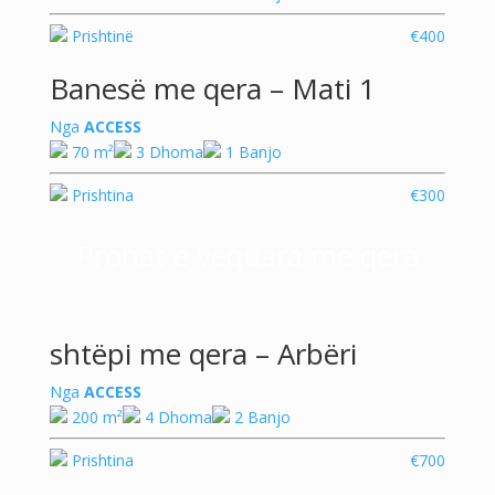
Prishtinë
€400
Banesë me qera – Mati 1
Nga
ACCESS
70 m²
3 Dhoma
1 Banjo
Prishtina
€300
Pronat e vequara me qera
shtëpi me qera – Arbëri
Nga
ACCESS
200 m²
4 Dhoma
2 Banjo
Prishtina
€700