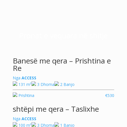
Pronat e vequara në shitje
Banesë me qera – Prishtina e
Re
Nga
ACCESS
131 m²
3 Dhoma
2 Banjo
Prishtina
€530
shtëpi me qera – Taslixhe
Nga
ACCESS
100 m²
3 Dhoma
1 Banjo