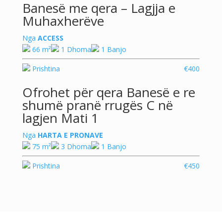
Banesë me qera – Lagjja e
Muhaxherëve
Nga
ACCESS
66 m²
1 Dhoma
1 Banjo
Prishtina
€400
Ofrohet për ‪‎qera Banesë e re
shumë pranë rrugës C në
lagjen Mati 1
Nga
HARTA E PRONAVE
75 m²
3 Dhoma
1 Banjo
Prishtina
€450