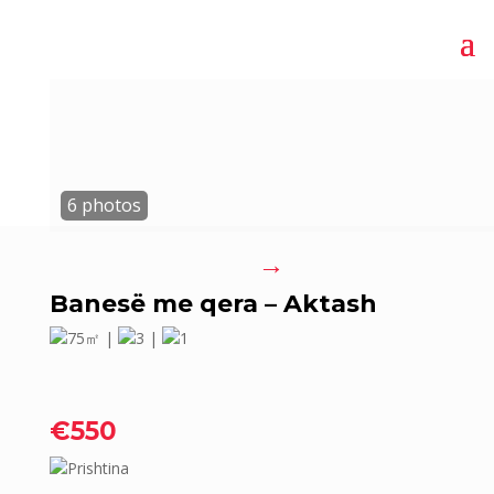
→
Banesë me qera – Aktash
75㎡ |
3 |
1
€550
Prishtina