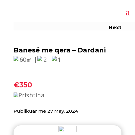
Next
Banesë me qera – Dardani
60㎡ |
2 |
1
€350
Prishtina
Publikuar me 27 May, 2024