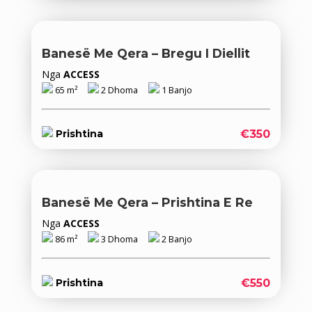
Banesë Me Qera – Bregu I Diellit
Nga
ACCESS
65 m²
2 Dhoma
1 Banjo
€350
Prishtina
Banesë Me Qera – Prishtina E Re
Nga
ACCESS
86 m²
3 Dhoma
2 Banjo
€550
Prishtina