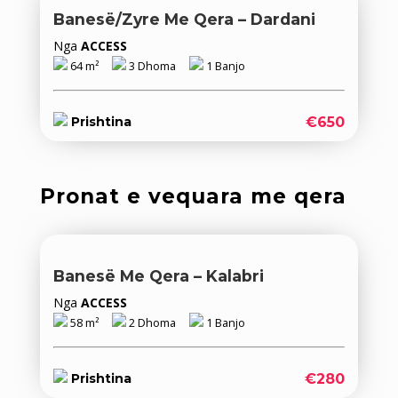
Banesë/Zyre Me Qera – Dardani
Nga
ACCESS
64 m²
3 Dhoma
1 Banjo
€650
Prishtina
Pronat e vequara me qera
Banesë Me Qera – Kalabri
Nga
ACCESS
58 m²
2 Dhoma
1 Banjo
€280
Prishtina