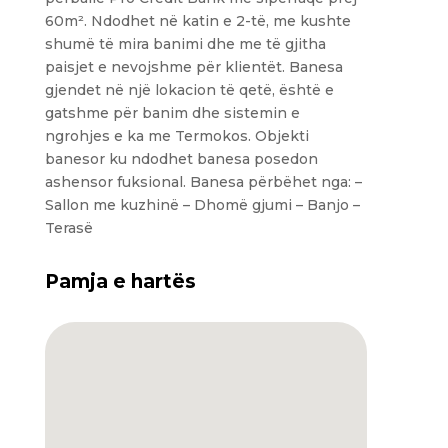
60m². Ndodhet në katin e 2-të, me kushte
shumë të mira banimi dhe me të gjitha
paisjet e nevojshme për klientët. Banesa
gjendet në një lokacion të qetë, është e
gatshme për banim dhe sistemin e
ngrohjes e ka me Termokos. Objekti
banesor ku ndodhet banesa posedon
ashensor fuksional. Banesa përbëhet nga: –
Sallon me kuzhinë – Dhomë gjumi – Banjo –
Terasë
Pamja e hartës