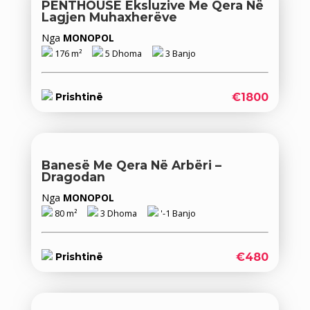
PENTHOUSE Eksluzive Me Qera Në
Lagjen Muhaxherëve
Nga
MONOPOL
176 m²
5 Dhoma
3 Banjo
€1800
Prishtinë
Banesë Me Qera Në Arbëri –
Dragodan
Nga
MONOPOL
80 m²
3 Dhoma
'-1 Banjo
€480
Prishtinë