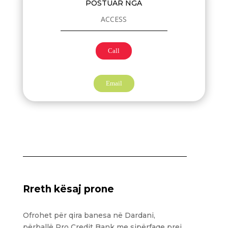
POSTUAR NGA
ACCESS
Call
Email
Rreth kësaj prone
Ofrohet për qira banesa në Dardani,
përballë Pro Credit Bank me sipërfaqe prej