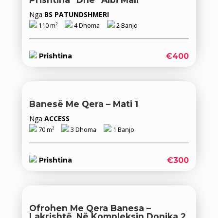
Nga
BS PATUNDSHMERI
110 m²
4 Dhoma
2 Banjo
€400
Prishtina
Banesë Me Qera – Mati 1
Nga
ACCESS
70 m²
3 Dhoma
1 Banjo
€300
Prishtina
Ofrohen Me Qera Banesa –
Lakrishtë, Në Kompleksin Donika 2.