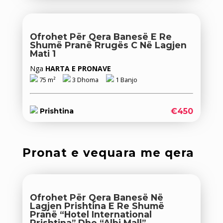
Ofrohet Për ‪‎qera Banesë E Re
Shumë Pranë Rrugës C Në Lagjen
Mati 1
Nga
HARTA E PRONAVE
75 m²
3 Dhoma
1 Banjo
€450
Prishtina
Pronat e vequara me qera
Ofrohet Për Qera‬ Banesë Në
Lagjen Prishtina E Re Shumë
Pranë “Hotel International
Prishtina” Dhe “Albi Mall”