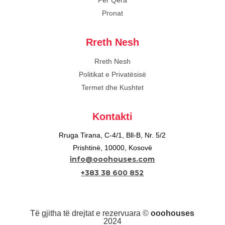
Pronat
Rreth Nesh
Rreth Nesh
Politikat e Privatësisë
Termet dhe Kushtet
Kontakti
Rruga Tirana, C-4/1, Bll-B, Nr. 5/2
Prishtinë, 10000, Kosovë
info@ooohouses.com
+383 38 600 852
Të gjitha të drejtat e rezervuara ©
ooohouses
2024