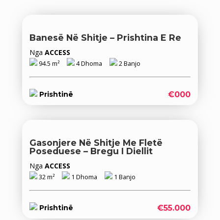
Banesë Në Shitje – Prishtina E Re
Nga
ACCESS
94.5 m²
4 Dhoma
2 Banjo
€000
Prishtinë
Gasonjere Në Shitje Me Fletë
Poseduese – Bregu I Diellit
Nga
ACCESS
32 m²
1 Dhoma
1 Banjo
€55.000
Prishtinë