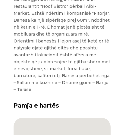
restaurantit "Roof Bistro" përball Albi-
Market. Është ndërtim i kompanisë "Fitorja".
Banesa ka një sipërfaqe prej 60m², ndodhet
në katin e 1-rë. Dhomat janë plotësisht të
mobiluara dhe të organizuara mirë.
Orientimi i banesës i lejon asaj të ketë dritë
natyrale gjatë gjithë ditës dhe poashtu
avantazh i lokacionit është afërsia me
objekte që ju plotësojnë të gjitha shërbimet
e nevojshme, si: market, furra buke,
barnatore, kafiteri etj. Banesa përbëhet nga:
– Sallon me kuzhinë – Dhomë gjumi – Banjo
– Terasë
Pamja e hartës