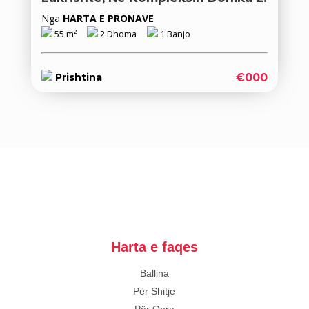
Nga
HARTA E PRONAVE
55 m²
2 Dhoma
1 Banjo
€000
Prishtina
Harta e faqes
Ballina
Për Shitje
Për Qera