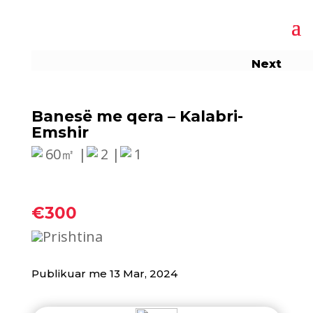
Next
Banesë me qera – Kalabri-
Emshir
60㎡ |
2 |
1
€300
Prishtina
Publikuar me 13 Mar, 2024