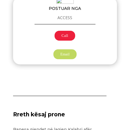
POSTUAR NGA
ACCESS
Call
Email
Rreth kësaj prone
Banesa gjendet në lagjen Kalabri afër