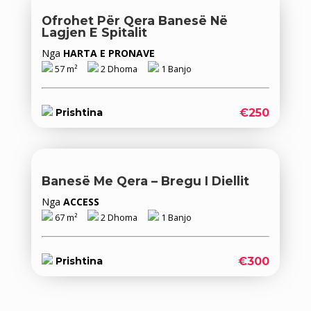
Ofrohet Për Qera Banesë Në
Lagjen E Spitalit
Nga
HARTA E PRONAVE
57 m²
2 Dhoma
1 Banjo
€250
Prishtina
Banesë Me Qera – Bregu I Diellit
Nga
ACCESS
67 m²
2 Dhoma
1 Banjo
€300
Prishtina