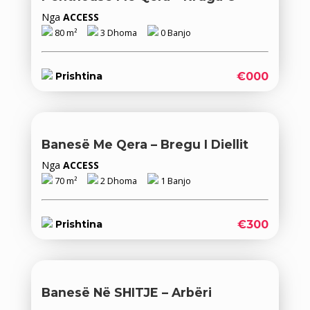
Nga
ACCESS
80 m²
3 Dhoma
0 Banjo
€000
Prishtina
Banesë Me Qera – Bregu I Diellit
Nga
ACCESS
70 m²
2 Dhoma
1 Banjo
€300
Prishtina
Banesë Në SHITJE – Arbëri