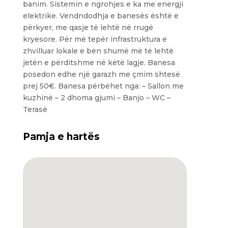
banim. Sistemin e ngrohjes e ka me energji
elektrike. Vendndodhja e banesës është e
përkyer, me qasje të lehtë në rrugë
kryesore. Për më tepër infrastruktura e
zhvilluar lokale e bën shumë më të lehtë
jetën e përditshme në këtë lagje. Banesa
posedon edhe një garazh me çmim shtesë
prej 50€. Banesa përbëhet nga: – Sallon me
kuzhinë – 2 dhoma gjumi – Banjo – WC –
Terasë
Pamja e hartës