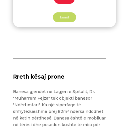
Email
Rreth kësaj prone
Banesa gjendet në Lagjen e Spitalit, Rr.
"Muharrem Fejza" tek objekti banesor
"Ndërtimtari". Ka një sipërfaqe të
shfrytëzueshme prej 82m² ndërsa ndodhet
në katin përdhesë. Banesa është e mobiluar
në tërësi dhe posedon kushte të mira për