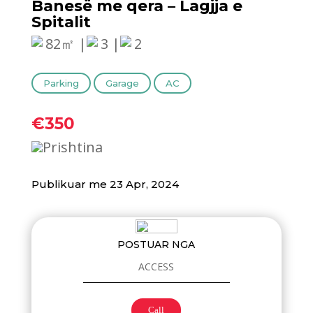
Banesë me qera – Lagjja e
Spitalit
82㎡ |
3 |
2
Parking
Garage
AC
€350
Prishtina
Publikuar me 23 Apr, 2024
POSTUAR NGA
ACCESS
Call