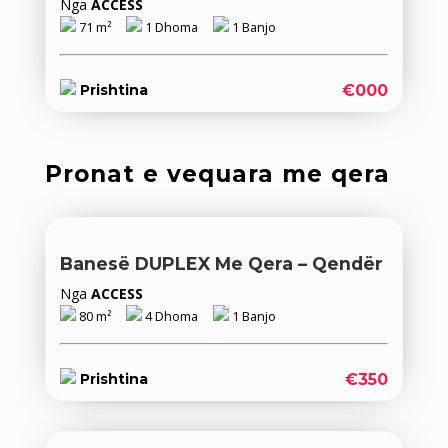
Nga
ACCESS
71 m²
1 Dhoma
1 Banjo
€000
Prishtina
Pronat e vequara me qera
Banesë DUPLEX Me Qera – Qendër
Nga
ACCESS
80 m²
4 Dhoma
1 Banjo
€350
Prishtina