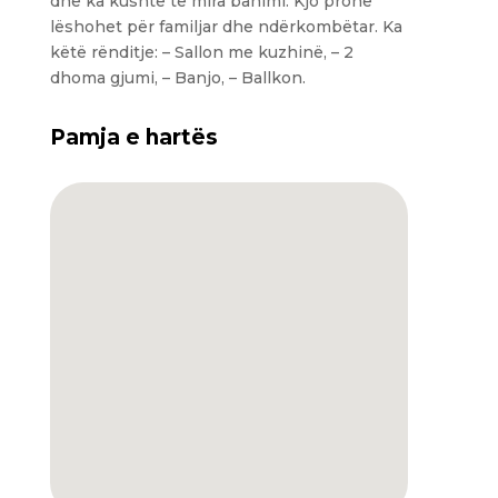
dhe ka kushte të mira banimi. Kjo pronë
lëshohet për familjar dhe ndërkombëtar. Ka
këtë rënditje: – Sallon me kuzhinë, – 2
dhoma gjumi, – Banjo, – Ballkon.
Pamja e hartës