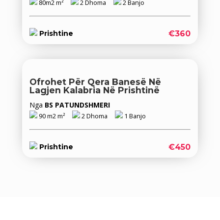
80m2 m²
2 Dhoma
2 Banjo
€360
Prishtine
Ofrohet Për Qera Banesë Në
Lagjen Kalabria Në Prishtinë
Nga
BS PATUNDSHMERI
90 m2 m²
2 Dhoma
1 Banjo
€450
Prishtine