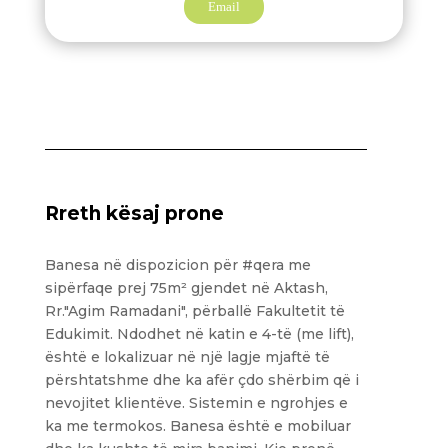
Email
Rreth kësaj prone
Banesa në dispozicion për #qera me
sipërfaqe prej 75m² gjendet në Aktash,
Rr."Agim Ramadani", përballë Fakultetit të
Edukimit. Ndodhet në katin e 4-të (me lift),
është e lokalizuar në një lagje mjaftë të
përshtatshme dhe ka afër çdo shërbim që i
nevojitet klientëve. Sistemin e ngrohjes e
ka me termokos. Banesa është e mobiluar