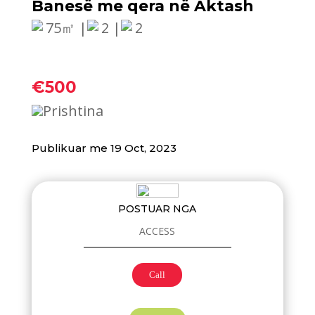
Banesë me qera në Aktash
75㎡ |
2 |
2
€500
Prishtina
Publikuar me 19 Oct, 2023
POSTUAR NGA
ACCESS
Call