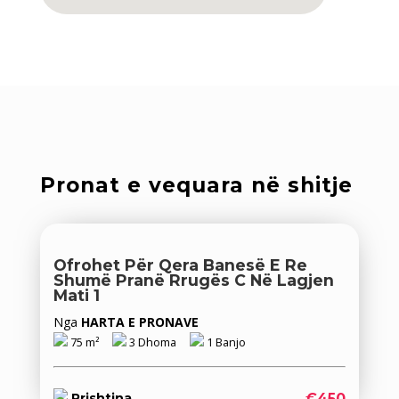
Pronat e vequara në shitje
Ofrohet Për ‪‎qera Banesë E Re
Shumë Pranë Rrugës C Në Lagjen
Mati 1
Nga
HARTA E PRONAVE
75 m²
3 Dhoma
1 Banjo
€450
Prishtina