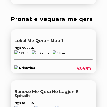
Pronat e vequara me qera
Lokal Me Qera – Mati 1
Nga
ACCESS
133 m²
1 Dhoma
1 Banjo
€8€/m²
Prishtina
Banesë Me Qera Në Lagjen E
Spitalit
Nga
ACCESS