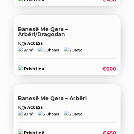
Banesë Me Qera –
Arbëri/Dragodan
Nga
ACCESS
92 m²
3 Dhoma
2 Banjo
€600
Prishtina
Banesë Me Qera – Arbëri
Nga
ACCESS
90 m²
2 Dhoma
2 Banjo
€450
Prishtinë