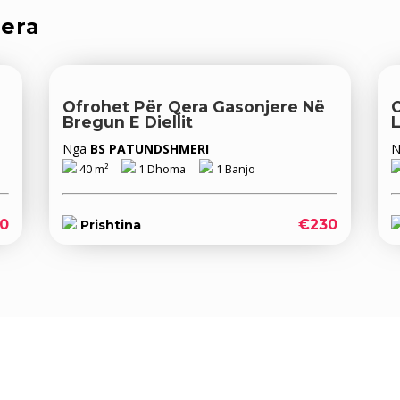
qera
Ofrohet Për Qera Gasonjere Në
O
Bregun E Diellit
Nga
BS PATUNDSHMERI
40 m²
1 Dhoma
1 Banjo
0
€230
Prishtina