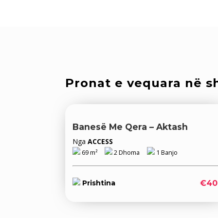
Pronat e vequara në sh
Banesë Me Qera – Aktash
Nga
ACCESS
69 m²
2 Dhoma
1 Banjo
€40
Prishtina