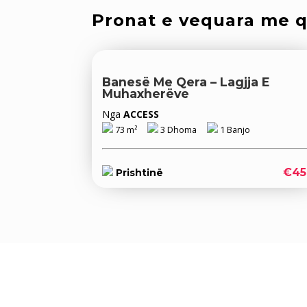
Pronat e vequara me 
Banesë Me Qera – Lagjja E
Muhaxherëve
Nga
ACCESS
73 m²
3 Dhoma
1 Banjo
€45
Prishtinë