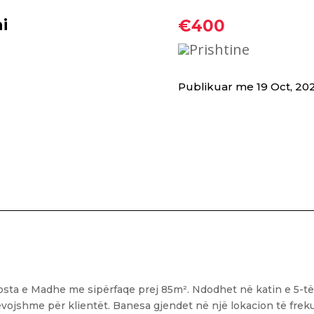
i
€400
Prishtine
Publikuar me 19 Oct, 20
sta e Madhe me sipërfaqe prej 85m². Ndodhet në katin e 5-të 
evojshme për klientët. Banesa gjendet në një lokacion të frek