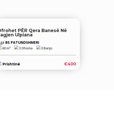
frohet PËR ‪‎qera‬ Banesë Në
Lagjen Ulpiana
Nga
BS PATUNDSHMERI
60 m²
3 Dhoma
0 Banjo
€400
Prishtinë