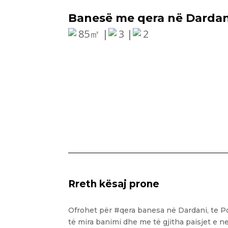
Banesë me qera në Dardan
85㎡ |
3 |
2
Rreth kësaj prone
Ofrohet për #qera banesa në Dardani, te Po
të mira banimi dhe me të gjitha paisjet e n