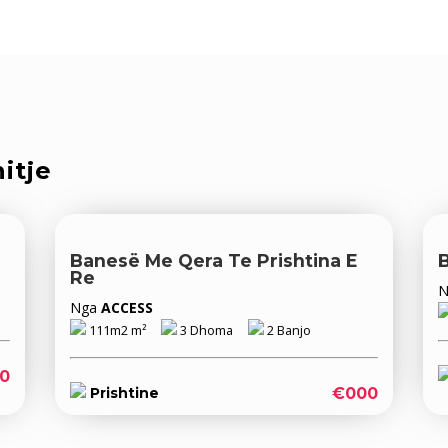
itje
Banesë Me Qera Te Prishtina E
B
Re
Nga
ACCESS
111m2 m²
3 Dhoma
2 Banjo
0
€000
Prishtine