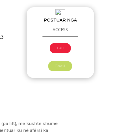
POSTUAR NGA
ACCESS
23
Call
Email
(pa lift), me kushte shumë
uentuar ku në afërsi ka