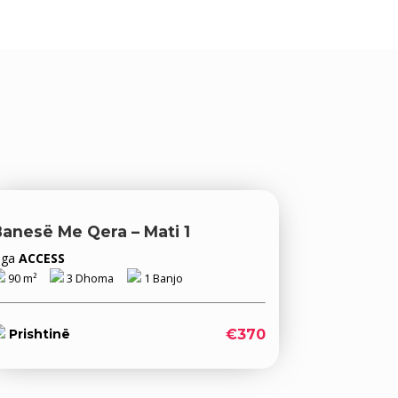
anesë Me Qera – Mati 1
Nga
ACCESS
90 m²
3 Dhoma
1 Banjo
€370
Prishtinë