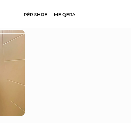
PËR SHIJE
ME QERA