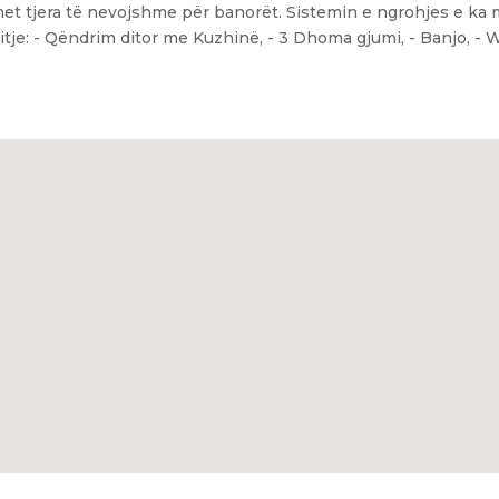
imet tjera të nevojshme për banorët. Sistemin e ngrohjes e ka
ditje: - Qëndrim ditor me Kuzhinë, - 3 Dhoma gjumi, - Banjo, - 