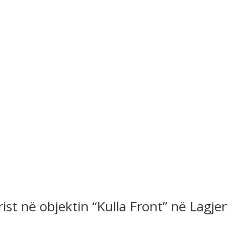
Pronat e vequara në shitje
rist në objektin “Kulla Front” në Lag