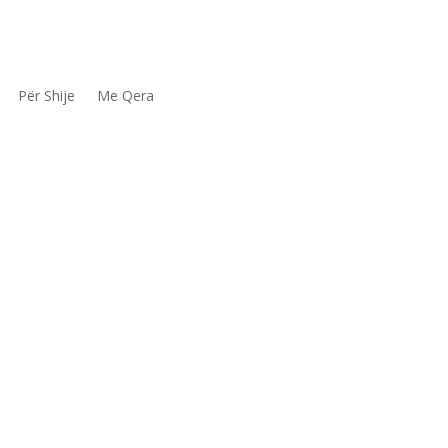
Për Shije
Me Qera