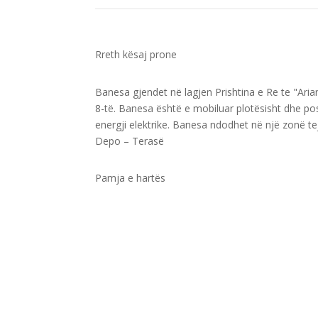
Rreth kësaj prone
Banesa gjendet në lagjen Prishtina e Re te "Aria
8-të. Banesa është e mobiluar plotësisht dhe p
energji elektrike. Banesa ndodhet në një zonë 
Depo – Terasë
Pamja e hartës