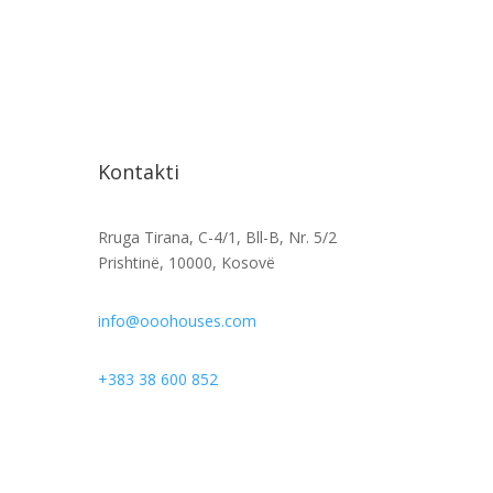
Kontakti
Rruga Tirana, C-4/1, Bll-B, Nr. 5/2
Prishtinë, 10000, Kosovë
info@ooohouses.com
+383 38 600 852