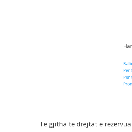
Har
Ball
Për 
Për 
Pron
Të gjitha të drejtat e rezervu