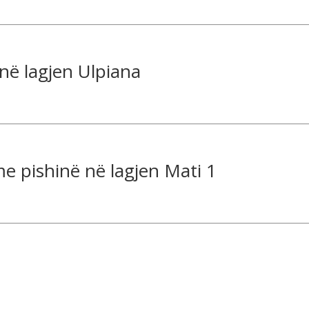
 në lagjen Ulpiana
e pishinë në lagjen Mati 1
Pronat e vequara me qera