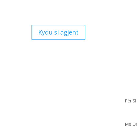
Kyqu si agjent
Për Sh
Me Q