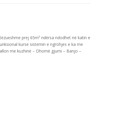
hfrytëzueshme prej 65m² ndërsa ndodhet në katin e
unksional kurse sistemin e ngrohjes e ka me
 Sallon me kuzhinë – Dhomë gjumi – Banjo –