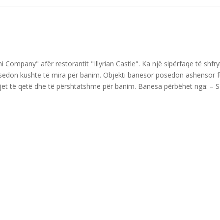
ni Company" afër restorantit "Illyrian Castle". Ka një sipërfaqe të s
osedon kushte të mira për banim. Objekti banesor posedon ashensor f
tejet të qetë dhe të përshtatshme për banim. Banesa përbëhet nga: –