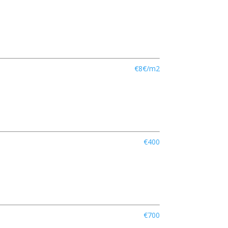
€8€/m2
€400
€700