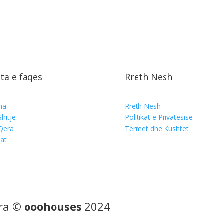
ta e faqes
Rreth Nesh
ina
Rreth Nesh
Shitje
Politikat e Privatësisë
Qera
Termet dhe Kushtet
at
ara ©
ooohouses
2024