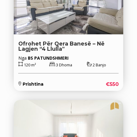
Ofrohet Për Qera Banesë – Në
Lagjen “4 Llulla”
Nga
BS PATUNDSHMERI
120 m²
3 Dhoma
2 Banjo
€550
Prishtina