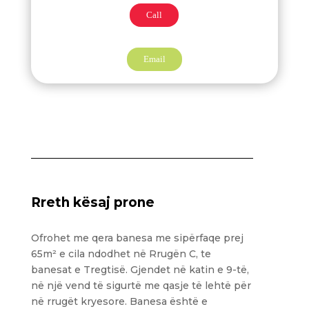
Call
Email
Rreth kësaj prone
Ofrohet me qera banesa me sipërfaqe prej
65m² e cila ndodhet në Rrugën C, te
banesat e Tregtisë. Gjendet në katin e 9-të,
në një vend të sigurtë me qasje të lehtë për
në rrugët kryesore. Banesa është e