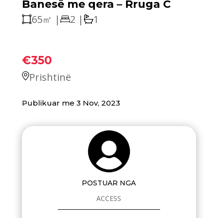
Banesë me qera – Rruga C
65㎡ |
2 |
1
€350
Prishtinë
Publikuar me 3 Nov, 2023
POSTUAR NGA
ACCESS