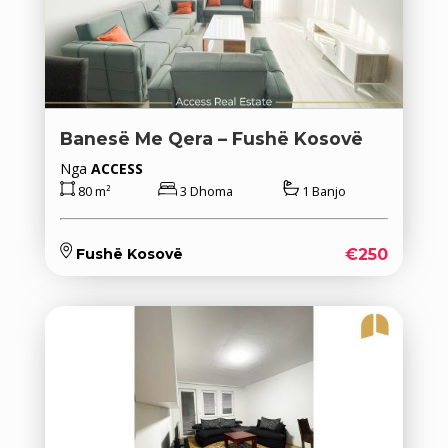
Banesë Me Qera – Fushë Kosovë
Nga
ACCESS
80 m²
3 Dhoma
1 Banjo
€250
Fushë Kosovë