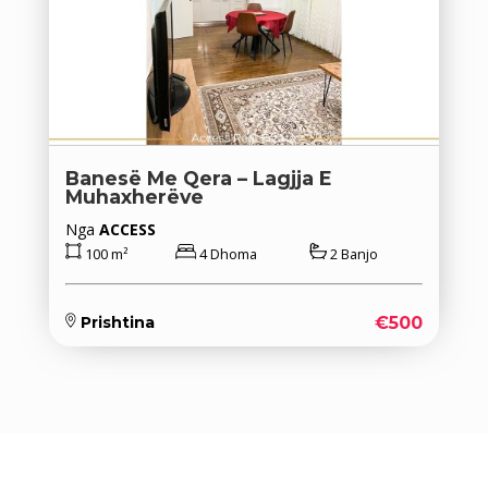
Banesë Me Qera – Lagjja E
Muhaxherëve
Nga
ACCESS
100 m²
4 Dhoma
2 Banjo
€500
Prishtina