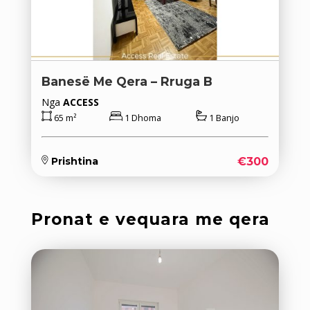
Banesë Me Qera – Rruga B
Nga
ACCESS
65 m²
1 Dhoma
1 Banjo
€300
Prishtina
Pronat e vequara me qera