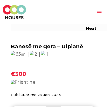
Next
Banesë me qera – Ulpianë
65㎡ |
2 |
1
€300
Prishtina
Publikuar me 29 Jan, 2024