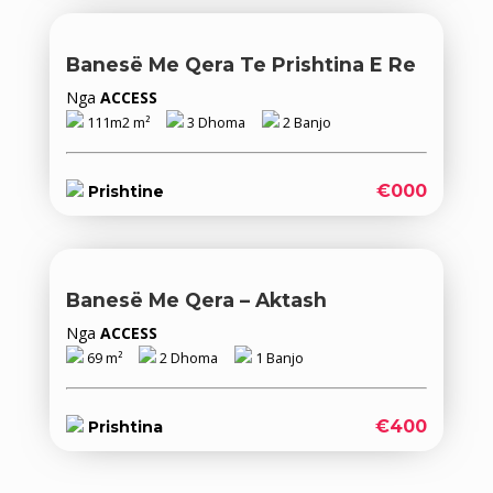
Banesë Me Qera Te Prishtina E Re
Nga
ACCESS
111m2 m²
3 Dhoma
2 Banjo
€000
Prishtine
Banesë Me Qera – Aktash
Nga
ACCESS
69 m²
2 Dhoma
1 Banjo
€400
Prishtina