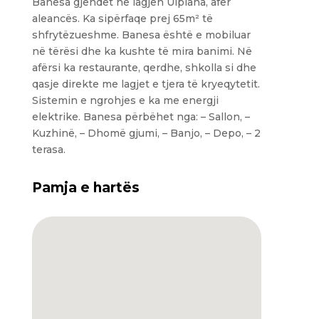
Banesa gjendet në lagjen Ulpiana, afër
aleancës. Ka sipërfaqe prej 65m² të
shfrytëzueshme. Banesa është e mobiluar
në tërësi dhe ka kushte të mira banimi. Në
afërsi ka restaurante, qerdhe, shkolla si dhe
qasje direkte me lagjet e tjera të kryeqytetit.
Sistemin e ngrohjes e ka me energji
elektrike. Banesa përbëhet nga: – Sallon, –
Kuzhinë, – Dhomë gjumi, – Banjo, – Depo, – 2
terasa.
Pamja e hartës