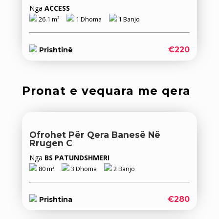
Nga
ACCESS
26.1 m²
1 Dhoma
1 Banjo
€220
Prishtinë
Pronat e vequara me qera
Ofrohet Për Qera Banesë Në
Rrugen C
Nga
BS PATUNDSHMERI
80 m²
3 Dhoma
2 Banjo
€280
Prishtina