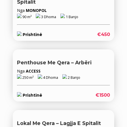
Spitalit
Nga
MONOPOL
90 m²
3 Dhoma
1 Banjo
€450
Prishtinë
Penthouse Me Qera – Arbëri
Nga
ACCESS
250 m²
4 Dhoma
2 Banjo
€1500
Prishtinë
Lokal Me Qera – Lagjja E Spitalit