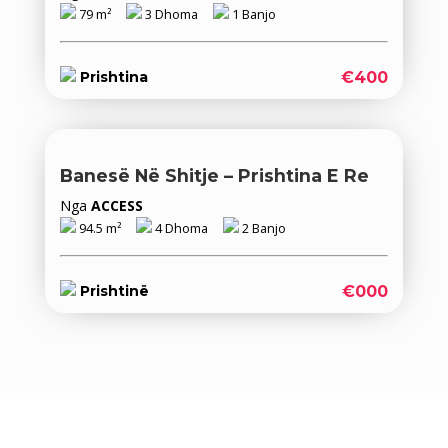
79 m²
3 Dhoma
1 Banjo
€400
Prishtina
Banesë Në Shitje – Prishtina E Re
Nga
ACCESS
94.5 m²
4 Dhoma
2 Banjo
€000
Prishtinë