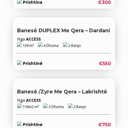
€300
Prishtina
Banesë DUPLEX Me Qera – Dardani
Nga
ACCESS
139 m²
4 Dhoma
2 Banjo
€550
Prishtinë
Banesë /Zyre Me Qera – Lakrishtë
Nga
ACCESS
116m2 m²
3 Dhoma
2 Banjo
€750
Prishtine