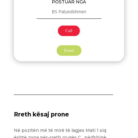
POSTUAR NGA
BS Patundshmeri
Call
Email
Rreth kësaj prone
Në pozitën më të mirë të lagjes Mati 1 siq
është zona për-rreth rrugës C , përfshinë