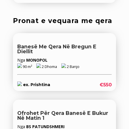
Pronat e vequara me qera
Banesë Me Qera Në Bregun E
Diellit
Nga
MONOPOL
90 m²
2 Dhoma
2 Banjo
€550
ex. Prishtina
Ofrohet Për Qera Banesë E Bukur
Në Matin 1
Nga
BS PATUNDSHMERI