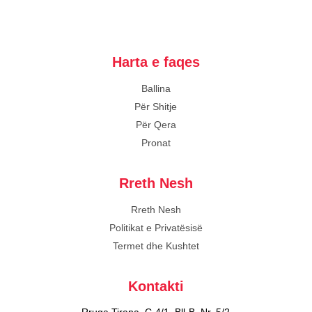
Harta e faqes
Ballina
Për Shitje
Për Qera
Pronat
Rreth Nesh
Rreth Nesh
Politikat e Privatësisë
Termet dhe Kushtet
Kontakti
Rruga Tirana, C-4/1, Bll-B, Nr. 5/2