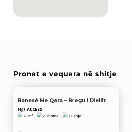
Pronat e vequara në shitje
Banesë Me Qera – Bregu I Diellit
Nga
ACCESS
70 m²
2 Dhoma
1 Banjo