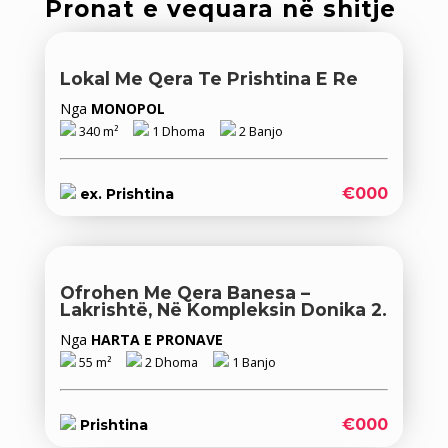
Pronat e vequara në shitje
Lokal Me Qera Te Prishtina E Re
Nga
MONOPOL
340 m²
1 Dhoma
2 Banjo
€000
ex. Prishtina
Ofrohen Me Qera Banesa –
Lakrishtë, Në Kompleksin Donika 2.
Nga
HARTA E PRONAVE
55 m²
2 Dhoma
1 Banjo
€000
Prishtina