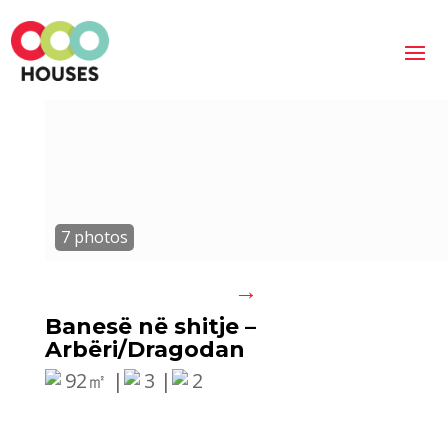
→
Banesë në shitje –
Arbëri/Dragodan
92㎡ |
3 |
2