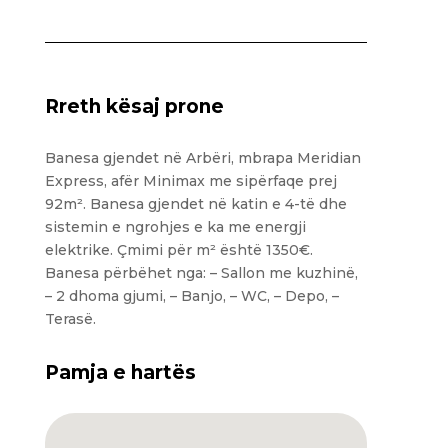
Rreth kësaj prone
Banesa gjendet në Arbëri, mbrapa Meridian
Express, afër Minimax me sipërfaqe prej
92m². Banesa gjendet në katin e 4-të dhe
sistemin e ngrohjes e ka me energji
elektrike. Çmimi për m² është 1350€.
Banesa përbëhet nga: – Sallon me kuzhinë,
– 2 dhoma gjumi, – Banjo, – WC, – Depo, –
Terasë.
Pamja e hartës