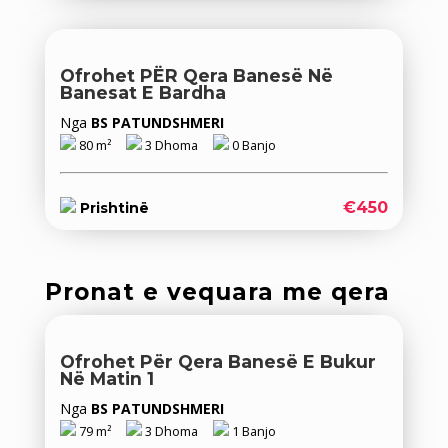
Ofrohet PËR Qera Banesë Në
Banesat E Bardha
Nga
BS PATUNDSHMERI
80 m²
3 Dhoma
0 Banjo
€450
Prishtinë
Pronat e vequara me qera
Ofrohet Për Qera Banesë E Bukur
Në Matin 1
Nga
BS PATUNDSHMERI
79 m²
3 Dhoma
1 Banjo