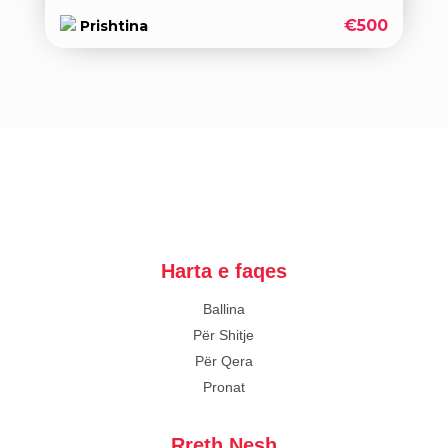
€500
Prishtina
Harta e faqes
Ballina
Për Shitje
Për Qera
Pronat
Rreth Nesh