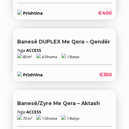
€400
Prishtina
Banesë DUPLEX Me Qera – Qendër
Nga
ACCESS
80 m²
4 Dhoma
1 Banjo
€350
Prishtina
Banesë/Zyre Me Qera – Aktash
Nga
ACCESS
70 m²
1 Dhoma
1 Banjo