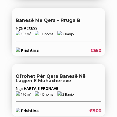
Banesë Me Qera – Rruga B
Nga
ACCESS
102 m²
3 Dhoma
3 Banjo
€550
Prishtina
Ofrohet Për Qera‬ Banesë Në
Lagjen E Muhaxherëve
Nga
HARTA E PRONAVE
176 m²
4 Dhoma
2 Banjo
€900
Prishtina