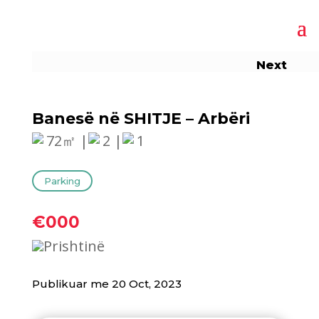
Next
Banesë në SHITJE – Arbëri
72㎡ |
2 |
1
Parking
€000
Prishtinë
Publikuar me 20 Oct, 2023