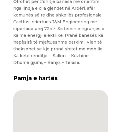
Ofrohet për #shitje banesa me orientim
nga lindja e cila gjendet në Arbëri, afër
komunës së re dhe shkollës profesionale
Cacttus, ndërtues J&M Engineering me
sipërfaqe prej 72m². Sistemin e ngrohjes e
ka me energji elektrike. Pranë banesës ka
hapësirë të mjaftueshme parkimi. Vlen të
theksohet se kjo pronë shitet me mobilie.
Ka këtë rënditje: – Sallon, – Kuzhinë, –
Dhomë gjumi, – Banjo, – Terasë.
Pamja e hartës