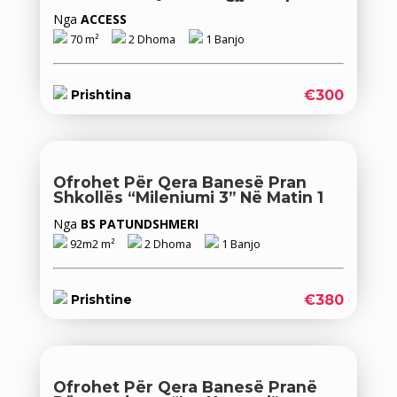
Nga
ACCESS
70 m²
2 Dhoma
1 Banjo
€300
Prishtina
Ofrohet Për Qera Banesë Pran
Shkollës “Mileniumi 3” Në Matin 1
Nga
BS PATUNDSHMERI
92m2 m²
2 Dhoma
1 Banjo
€380
Prishtine
Ofrohet Për Qera Banesë Pranë