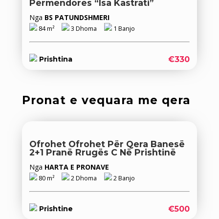
Përmendores “Isa Kastrati”
Nga
BS PATUNDSHMERI
84 m²
3 Dhoma
1 Banjo
€330
Prishtina
Pronat e vequara me qera
Ofrohet Ofrohet Për Qera Banesë
2+1 Pranë Rrugës C Në Prishtinë
Nga
HARTA E PRONAVE
80 m²
2 Dhoma
2 Banjo
€500
Prishtine