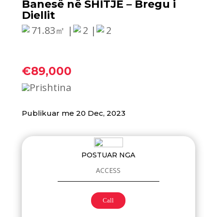
Banesë në SHITJE – Bregu i
Diellit
71.83㎡ |
2 |
2
€89,000
Prishtina
Publikuar me 20 Dec, 2023
POSTUAR NGA
ACCESS
Call