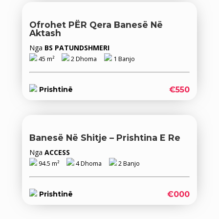
Ofrohet PËR Qera Banesë Në
Aktash
Nga
BS PATUNDSHMERI
45 m²
2 Dhoma
1 Banjo
€550
Prishtinë
Banesë Në Shitje – Prishtina E Re
Nga
ACCESS
94.5 m²
4 Dhoma
2 Banjo
€000
Prishtinë