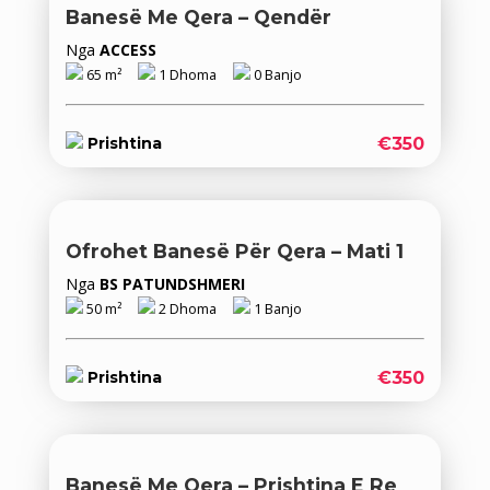
Banesë Me Qera – Qendër
Nga
ACCESS
65 m²
1 Dhoma
0 Banjo
€350
Prishtina
Ofrohet Banesë Për Qera – Mati 1
Nga
BS PATUNDSHMERI
50 m²
2 Dhoma
1 Banjo
€350
Prishtina
Banesë Me Qera – Prishtina E Re