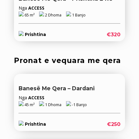
Nga
ACCESS
65 m²
2 Dhoma
1 Banjo
€320
Prishtina
Pronat e vequara me qera
Banesë Me Qera – Dardani
Nga
ACCESS
45 m²
1 Dhoma
-1 Banjo
€250
Prishtina