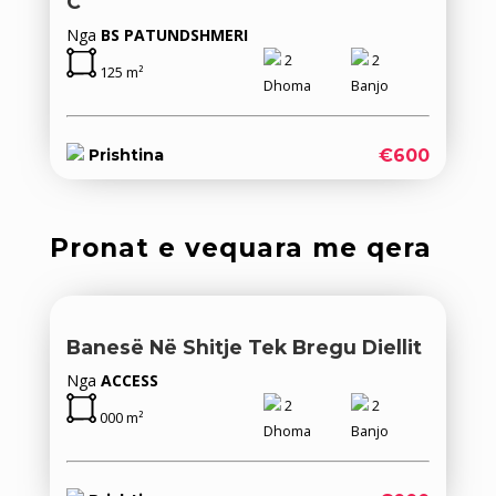
C
Nga
BS PATUNDSHMERI
2
2
125 m²
Dhoma
Banjo
€600
Prishtina
Pronat e vequara me qera
Banesë Në Shitje Tek Bregu Diellit
Nga
ACCESS
2
2
000 m²
Dhoma
Banjo