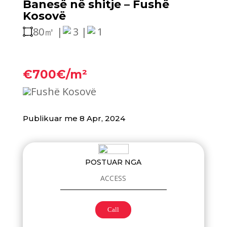
Banesë në shitje – Fushë
Kosovë
80㎡ |
3 |
1
€700€/m²
Fushë Kosovë
Publikuar me 8 Apr, 2024
POSTUAR NGA
ACCESS
Call