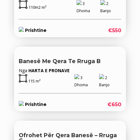
3
2
110m2 m²
Dhoma
Banjo
€550
Prishtine
Banesë Me Qera Te Rruga B
Nga
HARTA E PRONAVE
3
2
115 m²
Dhoma
Banjo
€650
Prishtine
Ofrohet Për Qera Banesë – Rruga