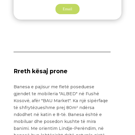
Email
Rreth kësaj prone
Banesa e pajisur me fletë poseduese
gjendet te mobileria "ALBED" në Fushë
Kosovë, afër "BAU Market". Ka një sipërfaqe
të shfrytëzueshme prej 80m² ndërsa
ndodhet në katin e 8-të. Banesa është e
mobiluar dhe posedon kushte të mira
banimi. Me orientim Lindje-Perëndim, në