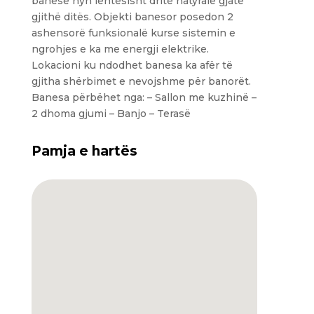
banesë hyn lehtësisht dritë natyrale gjatë
gjithë ditës. Objekti banesor posedon 2
ashensorë funksionalë kurse sistemin e
ngrohjes e ka me energji elektrike.
Lokacioni ku ndodhet banesa ka afër të
gjitha shërbimet e nevojshme për banorët.
Banesa përbëhet nga: – Sallon me kuzhinë –
2 dhoma gjumi – Banjo – Terasë
Pamja e hartës