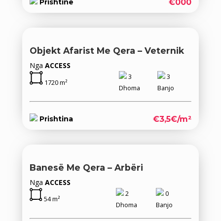
€000
Prishtine
Objekt Afarist Me Qera – Veternik
Nga
ACCESS
3
3
1720 m²
Dhoma
Banjo
€3,5€/m²
Prishtina
Banesë Me Qera – Arbëri
Nga
ACCESS
2
0
54 m²
Dhoma
Banjo