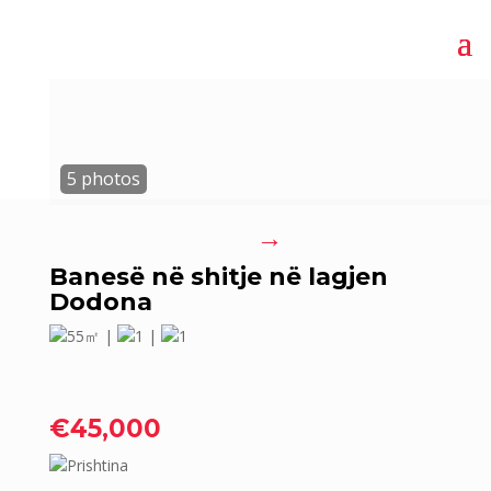
→
Banesë në shitje në lagjen
Dodona
55㎡ |
1 |
1
€45,000
Prishtina