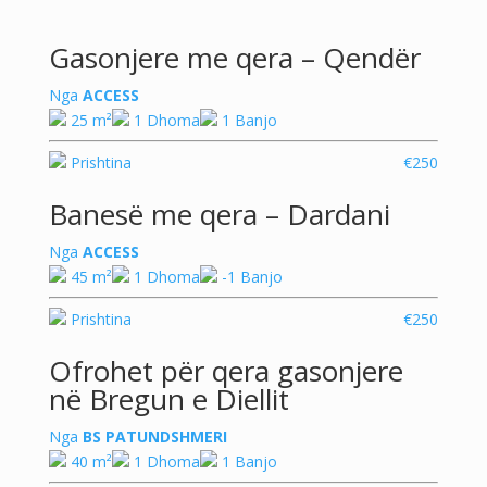
Gasonjere me qera – Qendër
Nga
ACCESS
25 m²
1 Dhoma
1 Banjo
Prishtina
€250
Banesë me qera – Dardani
Nga
ACCESS
45 m²
1 Dhoma
-1 Banjo
Prishtina
€250
Ofrohet për qera gasonjere
në Bregun e Diellit
Nga
BS PATUNDSHMERI
40 m²
1 Dhoma
1 Banjo