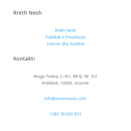
Rreth Nesh
Rreth Nesh
Politikat e Privatësisë
Termet dhe Kushtet
Kontakti
Rruga Tirana, C-4/1, Bll-B, Nr. 5/2
Prishtinë, 10000, Kosovë
info@ooohouses.com
+383 38 600 852