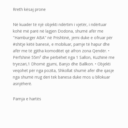
Rreth kësaj prone
Në kuader të një objekti ndërtim i vjetër, i ndërtuar
kohë më parë në lagjen Dodona, shumë afër me
"Hamburger ABA" në Prishtinë, jemi duke e ofruar për
#shitje këtë banesë, e mobiluar, pamje të hapur dhe
afër me të gjitha komoditet që afron zona Qendër. •
Përfshinë 55m² dhe përbëhet nga 1 Sallon, Kuzhinë me
tryezari,1 Dhomë gjumi, Banjo dhe Ballkon. • Objekti
veqohet për nga pozita, Shkollat shumë afer dhe qasje
nga shumë rrug deri tek banesa duke mos u bllokuar
asnjëherë.
Pamja e hartës