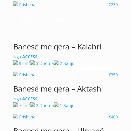
Prishtina
€230
Pronat e vequara me qera
Banesë me qera – Kalabri
Nga
ACCESS
92 m²
3 Dhoma
2 Banjo
Prishtina
€350
Banesë me qera – Aktash
Nga
ACCESS
70 m²
2 Dhoma
1 Banjo
Prishtina
€400
Banesë me qera – Ulpianë