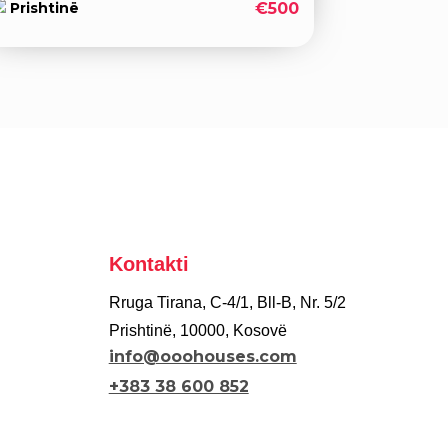
€500
Prishtinë
Kontakti
Rruga Tirana, C-4/1, Bll-B, Nr. 5/2
Prishtinë, 10000, Kosovë
info@ooohouses.com
+383 38 600 852