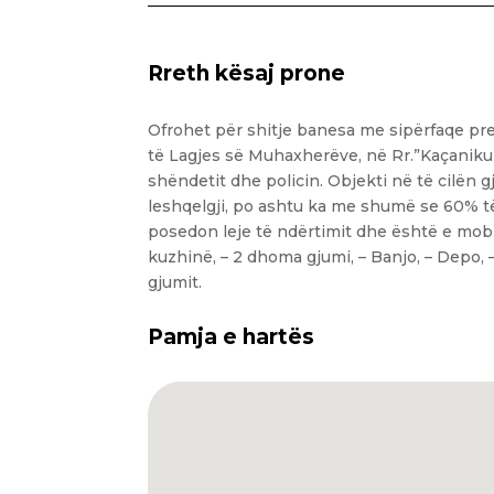
Rreth kësaj prone
Ofrohet për shitje banesa me sipërfaqe prej 
të Lagjes së Muhaxherëve, në Rr.”Kaçaniku”,
shëndetit dhe policin. Objekti në të cilën
leshqelgji, po ashtu ka me shumë se 60% të
posedon leje të ndërtimit dhe është e mobi
kuzhinë, – 2 dhoma gjumi, – Banjo, – Depo, –
gjumit.
Pamja e hartës