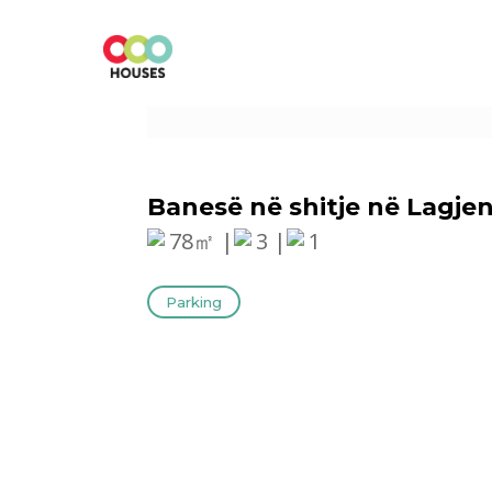
Banesë në shitje në Lagj
78㎡ |
3 |
1
Parking