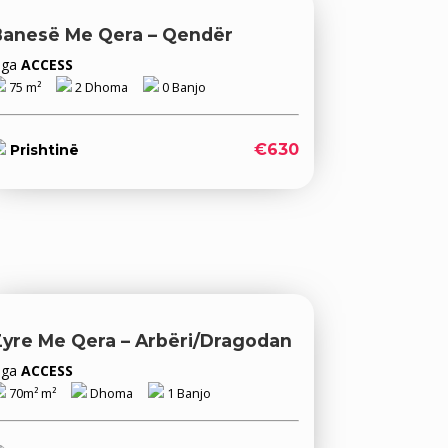
Banesë Me Qera – Qendër
Nga
ACCESS
75 m²
2 Dhoma
0 Banjo
€630
Prishtinë
Zyre Me Qera – Arbëri/Dragodan
Nga
ACCESS
70m² m²
Dhoma
1 Banjo