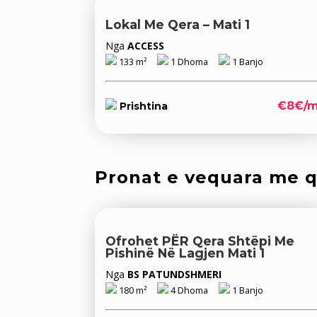
Lokal Me Qera – Mati 1
Nga
ACCESS
133 m²
1 Dhoma
1 Banjo
€8€/m
Prishtina
Pronat e vequara me 
Ofrohet PËR Qera Shtëpi Me
Pishinë Në Lagjen Mati 1
Nga
BS PATUNDSHMERI
180 m²
4 Dhoma
1 Banjo