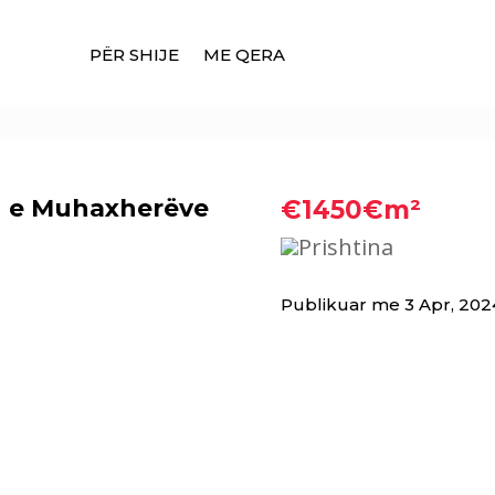
PËR SHIJE
ME QERA
en e Muhaxherëve
€1450€m²
Prishtina
Publikuar me 3 Apr, 202