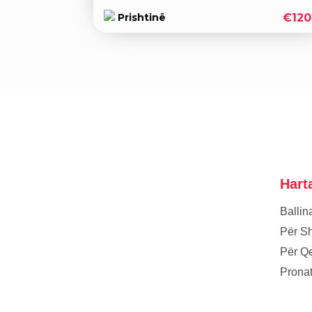
€120
Prishtinë
Hart
Ballin
Për Sh
Për Q
Prona