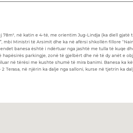
78m², në katin e 4-të, me orientim Jug-Lindja (ka diell gjatë të
 mbi Ministri të Arsimit dhe ka në afërsi shkollën fillore “Nai
 gjendet banesa është i ndërtuar nga jashtë me tulla të kuqe d
 hapësirës parkingje, zonë të gjelbërt dhe në të dy anët e obj
luar në tërësi me kushte shumë të mira banimi. Banesa ka kët
 2 Terasa, në njërin ka dalje nga salloni, kurse në tjetrin ka d