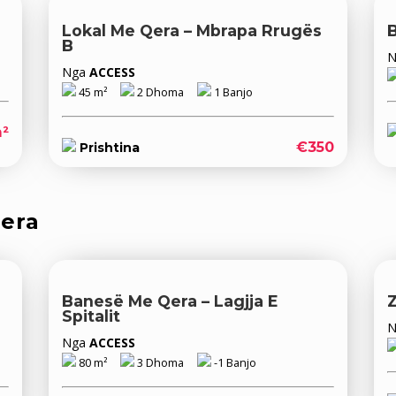
Lokal Me Qera – Mbrapa Rrugës
B
Nga
ACCESS
45 m²
2 Dhoma
1 Banjo
²
€350
Prishtina
qera
Banesë Me Qera – Lagjja E
Spitalit
Nga
ACCESS
80 m²
3 Dhoma
-1 Banjo