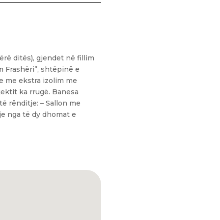
rë ditës), gjendet në fillim
m Frashëri”, shtëpinë e
he me ekstra izolim me
ektit ka rrugë. Banesa
ë rënditje: – Sallon me
alje nga të dy dhomat e