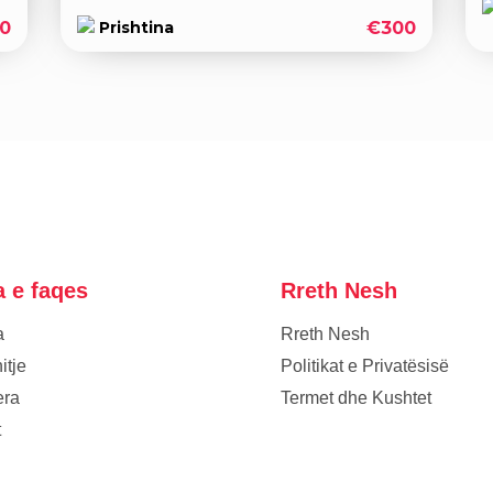
0
€300
Prishtina
a e faqes
Rreth Nesh
a
Rreth Nesh
itje
Politikat e Privatësisë
era
Termet dhe Kushtet
t