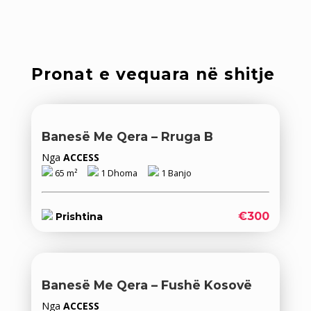
Pronat e vequara në shitje
Banesë Me Qera – Rruga B
Nga
ACCESS
65 m²
1 Dhoma
1 Banjo
€300
Prishtina
Banesë Me Qera – Fushë Kosovë
Nga
ACCESS