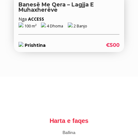
Banesë Me Qera – Lagjja E
Muhaxherëve
Nga
ACCESS
100 m²
4 Dhoma
2 Banjo
€500
Prishtina
Harta e faqes
Ballina