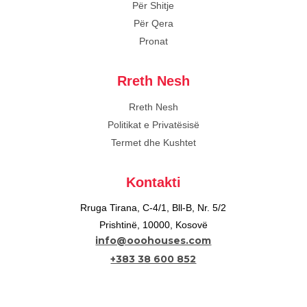
Për Shitje
Për Qera
Pronat
Rreth Nesh
Rreth Nesh
Politikat e Privatësisë
Termet dhe Kushtet
Kontakti
Rruga Tirana, C-4/1, Bll-B, Nr. 5/2
Prishtinë, 10000, Kosovë
info@ooohouses.com
+383 38 600 852