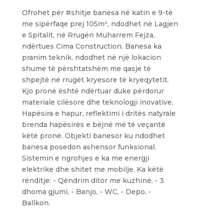
Ofrohet për #shitje banesa në katin e 9-të
me sipërfaqe prej 105m², ndodhet në Lagjen
e Spitalit, në Rrugën Muharrem Fejza,
ndërtues Cima Construction. Banesa ka
pranim teknik, ndodhet në një lokacion
shumë të përshtatshëm me qasje të
shpejtë në rrugët kryesore të kryeqytetit.
Kjo pronë është ndërtuar duke përdorur
materiale cilësore dhe teknologji inovative.
Hapësira e hapur, reflektimi i dritës natyrale
brenda hapësirës e bëjnë më të veçantë
këtë pronë. Objekti banesor ku ndodhet
banesa posedon ashensor funksional.
Sistemin e ngrohjes e ka me energji
elektrike dhe shitet me mobilje. Ka këtë
rënditje: - Qëndrim ditor me kuzhinë, - 3
dhoma gjumi, - Banjo, - WC, - Depo, -
Ballkon.