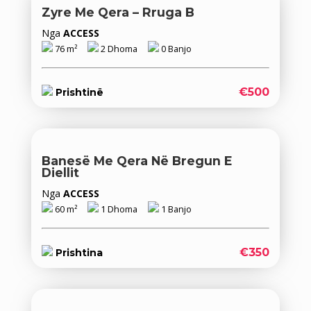
Zyre Me Qera – Rruga B
Nga
ACCESS
76 m²
2 Dhoma
0 Banjo
€500
Prishtinë
Banesë Me Qera Në Bregun E
Diellit
Nga
ACCESS
60 m²
1 Dhoma
1 Banjo
€350
Prishtina