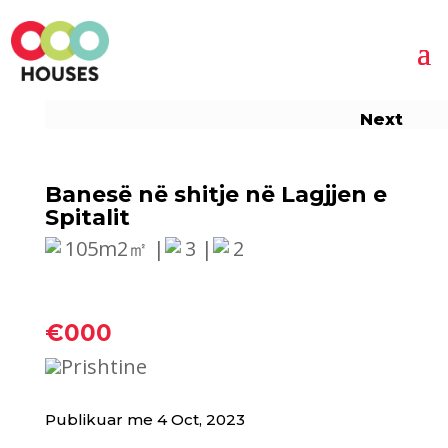
Next
Banesë në shitje në Lagjjen e
Spitalit
105m2㎡ |
3 |
2
€000
Prishtine
Publikuar me 4 Oct, 2023