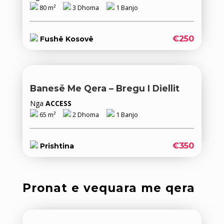
80 m²
3 Dhoma
1 Banjo
€250
Fushë Kosovë
Banesë Me Qera – Bregu I Diellit
Nga
ACCESS
65 m²
2 Dhoma
1 Banjo
€350
Prishtina
Pronat e vequara me qera