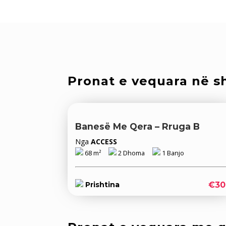
Pronat e vequara në sh
Banesë Me Qera – Rruga B
Nga
ACCESS
68 m²
2 Dhoma
1 Banjo
€30
Prishtina