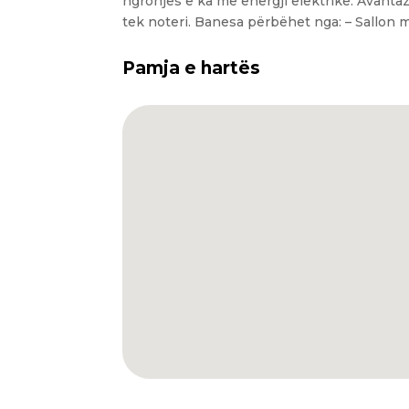
ngrohjes e ka me energji elektrike. Avant
tek noteri. Banesa përbëhet nga: – Sallon 
Pamja e hartës