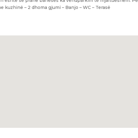
azh është se pranë banesës ka vendparkim të mjaftueshëm. Pë
me kuzhinë – 2 dhoma gjumi – Banjo – WC – Terasë