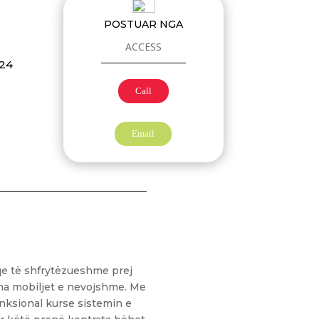
POSTUAR NGA
ACCESS
024
Call
Email
aqe të shfrytëzueshme prej
tha mobiljet e nevojshme. Me
nksional kurse sistemin e