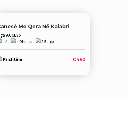
Banesë Me Qera Në Kalabri
Nga
ACCESS
m²
4 Dhoma
2 Banjo
€450
Prishtinë