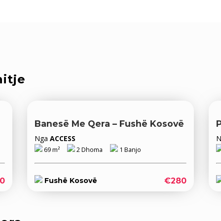
itje
Banesë Me Qera – Fushë Kosovë
Nga
ACCESS
69 m²
2 Dhoma
1 Banjo
0
€280
Fushë Kosovë