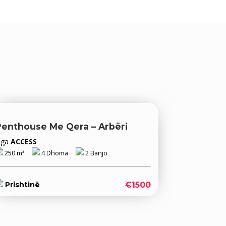
Penthouse Me Qera – Arbëri
Nga
ACCESS
250 m²
4 Dhoma
2 Banjo
€1500
Prishtinë