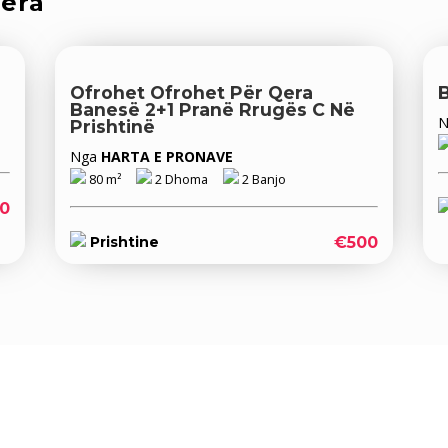
qera
Ofrohet Ofrohet Për Qera
Banesë 2+1 Pranë Rrugës C Në
Prishtinë
Nga
HARTA E PRONAVE
80 m²
2 Dhoma
2 Banjo
0
€500
Prishtine