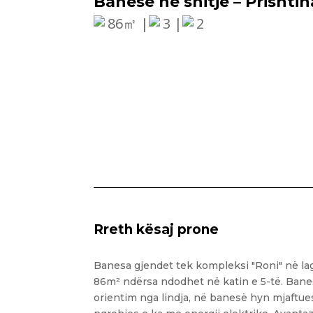
Banesë në shitje – Prishtin
86㎡ |
3 |
2
Rreth kësaj prone
Banesa gjendet tek kompleksi "Roni" në lag
86m² ndërsa ndodhet në katin e 5-të. Bane
orientim nga lindja, në banesë hyn mjaftue