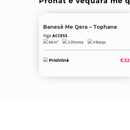
Pronat e vequara me 
Banesë Me Qera – Tophane
Nga
ACCESS
64 m²
2 Dhoma
0 Banjo
€32
Prishtinë