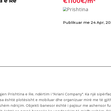
a e Re
€1100€/m²
Prishtina
Publikuar me 24 Apr, 2
jen Prishtina e Re, ndërtim i "Ariani Company". Ka një sipërf
sa është plotësisht e mobiluar dhe organizuar mirë me të gji
shëm ndriçim. Objekti banesor është i pajisur me ashensor fu