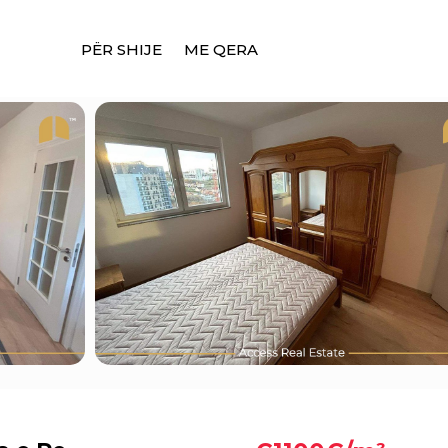
PËR SHIJE
ME QERA