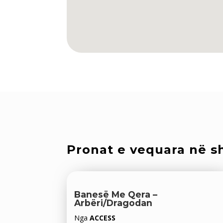
Pronat e vequara në sh
Banesë Me Qera –
Arbëri/Dragodan
Nga
ACCESS