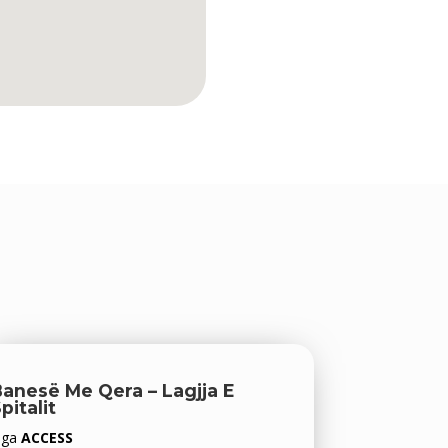
anesë Me Qera – Lagjja E
pitalit
Nga
ACCESS