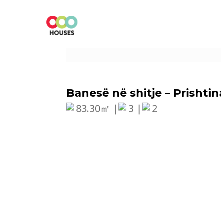
Banesë në shitje – Prishtin
83.30㎡ |
3 |
2