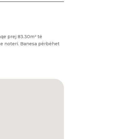
aqe prej 83.30m² të
 te noteri. Banesa përbëhet