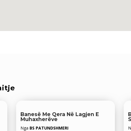
itje
Banesë Me Qera Në Lagjen E
B
Muhaxherëve
S
Nga
BS PATUNDSHMERI