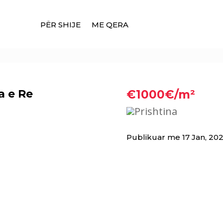
PËR SHIJE
ME QERA
a e Re
€1000€/m²
Prishtina
Publikuar me 17 Jan, 20