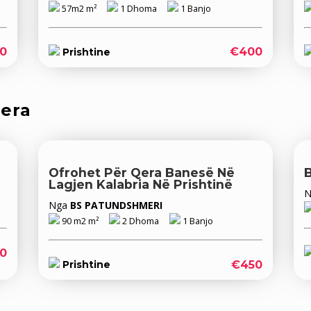
57m2 m²
1 Dhoma
1 Banjo
0
€400
Prishtine
qera
Ofrohet Për Qera Banesë Në
Lagjen Kalabria Në Prishtinë
Nga
BS PATUNDSHMERI
90 m2 m²
2 Dhoma
1 Banjo
0
€450
Prishtine