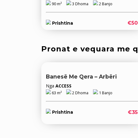
90 m²
3 Dhoma
2 Banjo
€50
Prishtina
Pronat e vequara me 
Banesë Me Qera – Arbëri
Nga
ACCESS
63 m²
2 Dhoma
1 Banjo
€35
Prishtina