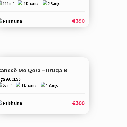
111 m²
4 Dhoma
2 Banjo
€390
Prishtina
Banesë Me Qera – Rruga B
Nga
ACCESS
65 m²
1 Dhoma
1 Banjo
€300
Prishtina