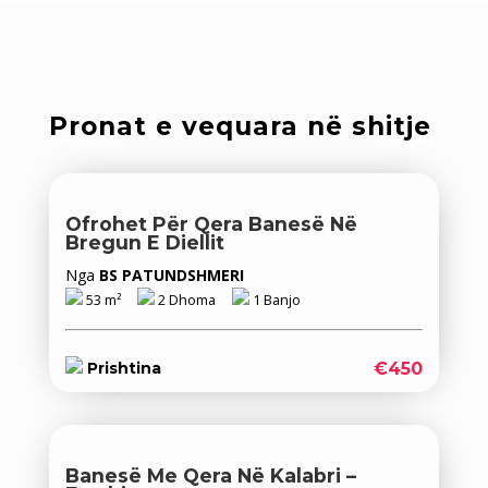
Pronat e vequara në shitje
Ofrohet Për Qera Banesë Në
Bregun E Diellit
Nga
BS PATUNDSHMERI
53 m²
2 Dhoma
1 Banjo
€450
Prishtina
Banesë Me Qera Në Kalabri –