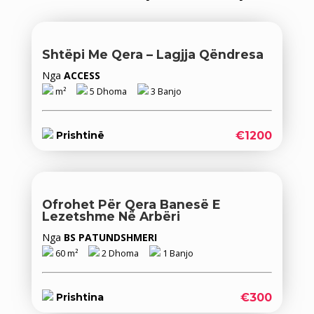
Shtëpi Me Qera – Lagjja Qëndresa
Nga
ACCESS
m²
5 Dhoma
3 Banjo
€1200
Prishtinë
Ofrohet Për Qera Banesë E
Lezetshme Në Arbëri
Nga
BS PATUNDSHMERI
60 m²
2 Dhoma
1 Banjo
€300
Prishtina