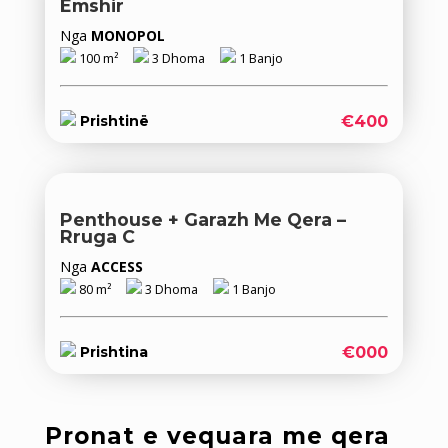
Emshir
Nga
MONOPOL
100 m²
3 Dhoma
1 Banjo
€400
Prishtinë
Penthouse + Garazh Me Qera –
Rruga C
Nga
ACCESS
80 m²
3 Dhoma
1 Banjo
€000
Prishtina
Pronat e vequara me qera