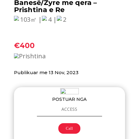
Banesë/Zyre me qera –
Prishtina e Re
103㎡ |
4 |
2
€400
Prishtina
Publikuar me 13 Nov, 2023
POSTUAR NGA
ACCESS
Call