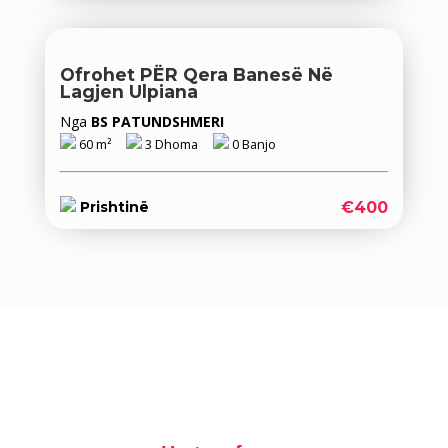
Ofrohet PËR ‪‎qera‬ Banesë Në
Lagjen Ulpiana
Nga
BS PATUNDSHMERI
60 m²
3 Dhoma
0 Banjo
€400
Prishtinë