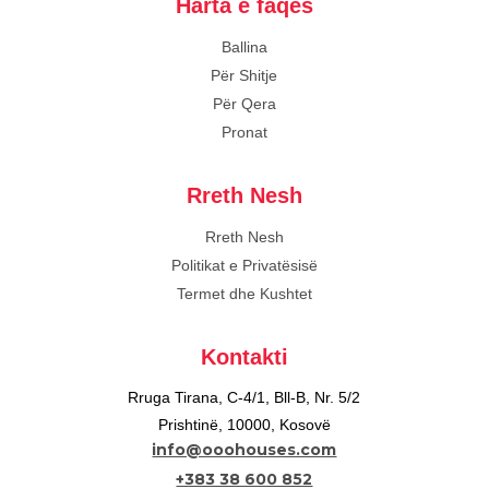
Harta e faqes
Ballina
Për Shitje
Për Qera
Pronat
Rreth Nesh
Rreth Nesh
Politikat e Privatësisë
Termet dhe Kushtet
Kontakti
Rruga Tirana, C-4/1, Bll-B, Nr. 5/2
Prishtinë, 10000, Kosovë
info@ooohouses.com
+383 38 600 852