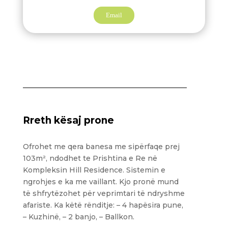
Email
Rreth kësaj prone
Ofrohet me qera banesa me sipërfaqe prej
103m², ndodhet te Prishtina e Re në
Kompleksin Hill Residence. Sistemin e
ngrohjes e ka me vaillant. Kjo pronë mund
të shfrytëzohet për veprimtari të ndryshme
afariste. Ka këtë rënditje: – 4 hapësira pune,
– Kuzhinë, – 2 banjo, – Ballkon.