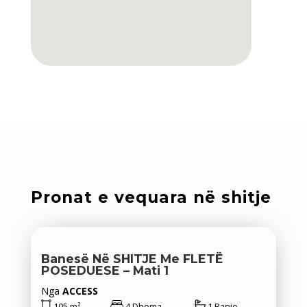
Pronat e vequara në shitje
Banesë Në SHITJE Me FLETË
POSEDUESE – Mati 1
Nga
ACCESS
105 m²
4 Dhoma
1 Banjo