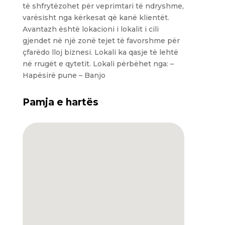
të shfrytëzohet për veprimtari të ndryshme,
varësisht nga kërkesat që kanë klientët.
Avantazh është lokacioni i lokalit i cili
gjendet në një zonë tejet të favorshme për
çfarëdo lloj biznesi. Lokali ka qasje të lehtë
në rrugët e qytetit. Lokali përbëhet nga: –
Hapësirë pune – Banjo
Pamja e hartës