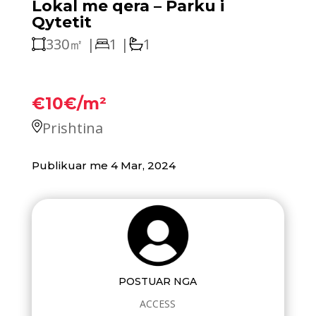
Lokal me qera – Parku i
Qytetit
330㎡ |
1 |
1
€10€/m²
Prishtina
Publikuar me 4 Mar, 2024
POSTUAR NGA
ACCESS