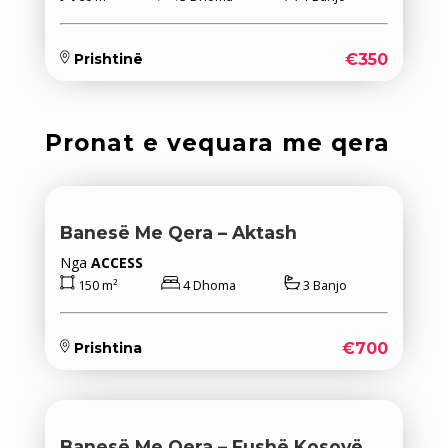
€350
Prishtinë
Pronat e vequara me qera
Banesë Me Qera – Aktash
Nga
ACCESS
150 m²
4 Dhoma
3 Banjo
€700
Prishtina
Banesë Me Qera – Fushë Kosovë