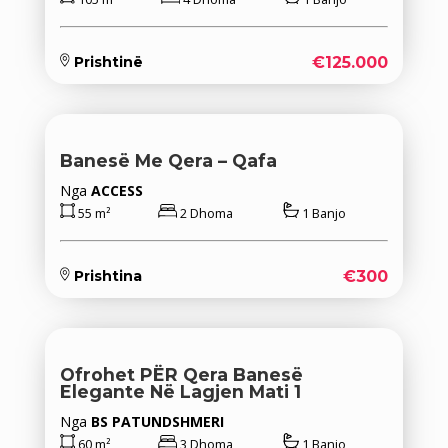
€125.000
Prishtinë
Banesë Me Qera – Qafa
Nga
ACCESS
55 m²
2 Dhoma
1 Banjo
€300
Prishtina
Ofrohet PËR ‪‎qera Banesë
Elegante Në Lagjen Mati 1
Nga
BS PATUNDSHMERI
60 m²
3 Dhoma
1 Banjo