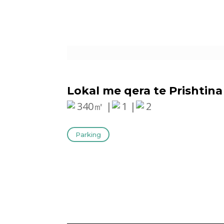
Lokal me qera te Prishtina
340㎡ |
1 |
2
Parking