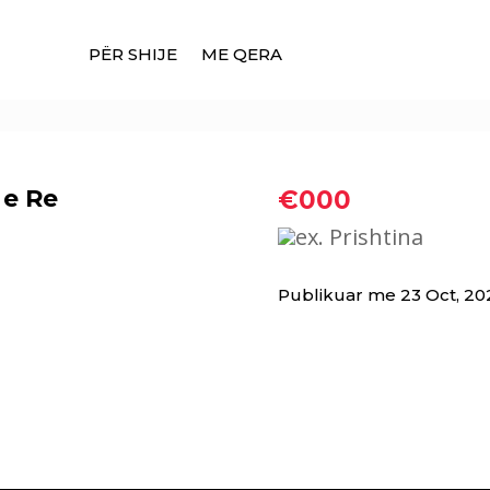
PËR SHIJE
ME QERA
 e Re
€000
ex. Prishtina
Publikuar me 23 Oct, 20