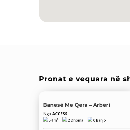
Pronat e vequara në sh
Banesë Me Qera – Arbëri
Nga
ACCESS
54 m²
2 Dhoma
0 Banjo