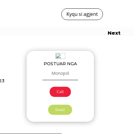
Kyqu si agjent
Next
POSTUAR NGA
Monopol
23
Call
Email