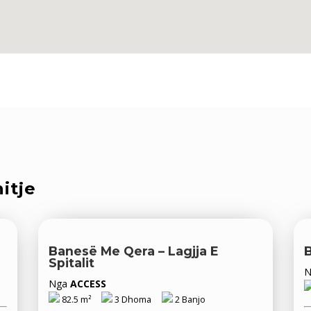
itje
Banesë Me Qera – Lagjja E
B
Spitalit
Nga
ACCESS
82.5 m²
3 Dhoma
2 Banjo