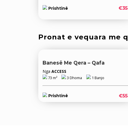
€35
Prishtinë
Pronat e vequara me 
Banesë Me Qera – Qafa
Nga
ACCESS
73 m²
3 Dhoma
1 Banjo
€55
Prishtinë