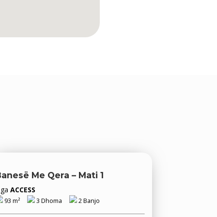
anesë Me Qera – Mati 1
Nga
ACCESS
93 m²
3 Dhoma
2 Banjo