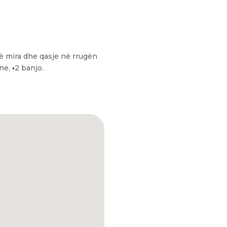
ë mira dhe qasje në rrugën
e, ▪️2 banjo.