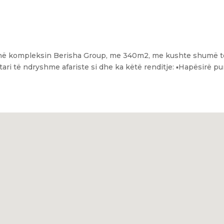
, në kompleksin Berisha Group, me 340m2, me kushte shumë t
i të ndryshme afariste si dhe ka këtë renditje: ▪️Hapësirë pun