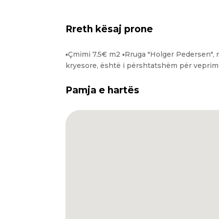
Rreth kësaj prone
▪️Çmimi 7.5€ m2 ▪️Rruga "Holger Pedersen"
kryesore, është i përshtatshëm për veprimtar
Pamja e hartës