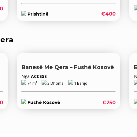
0
€400
Prishtinë
qera
Banesë Me Qera – Fushë Kosovë
B
Nga
ACCESS
74 m²
3 Dhoma
1 Banjo
0
€250
Fushë Kosovë