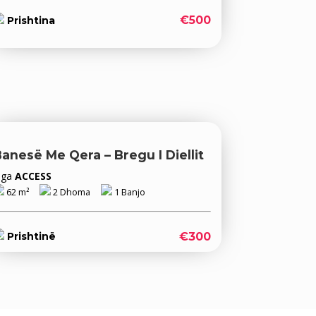
€500
Prishtina
anesë Me Qera – Bregu I Diellit
Nga
ACCESS
62 m²
2 Dhoma
1 Banjo
€300
Prishtinë