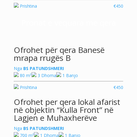
Prishtina
€450
Pronat e vequara me qera
Ofrohet për qera Banesë
mrapa rrugës B
Nga
BS PATUNDSHMERI
80 m²
3 Dhoma
1 Banjo
Prishtina
€450
Ofrohet per qera lokal afarist
në objektin “Kulla Front” në
Lagjen e Muhaxherëve
Nga
BS PATUNDSHMERI
700 m²
1 Dhoma
1 Banjo