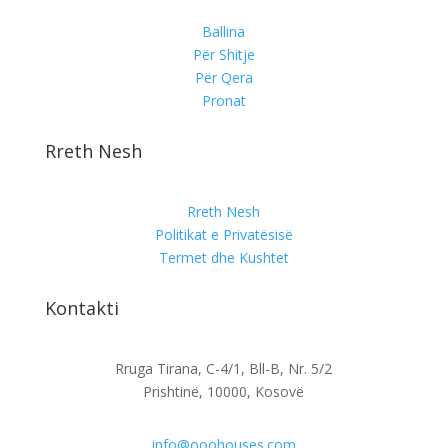
Ballina
Për Shitje
Për Qera
Pronat
Rreth Nesh
Rreth Nesh
Politikat e Privatësisë
Termet dhe Kushtet
Kontakti
Rruga Tirana, C-4/1, Bll-B, Nr. 5/2
Prishtinë, 10000, Kosovë
info@ooohouses.com