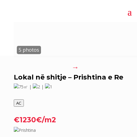
→
Lokal në shitje – Prishtina e Re
75㎡ |
2 |
1
AC
€1230€/m2
Prishtina