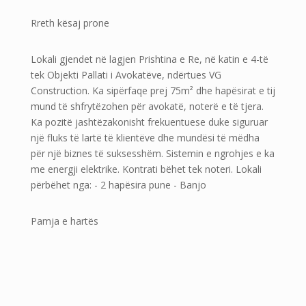
Rreth kësaj prone
Lokali gjendet në lagjen Prishtina e Re, në katin e 4-të
tek Objekti Pallati i Avokatëve, ndërtues VG
Construction. Ka sipërfaqe prej 75m² dhe hapësirat e tij
mund të shfrytëzohen për avokatë, noterë e të tjera.
Ka pozitë jashtëzakonisht frekuentuese duke siguruar
një fluks të lartë të klientëve dhe mundësi të mëdha
për një biznes të suksesshëm. Sistemin e ngrohjes e ka
me energji elektrike. Kontrati bëhet tek noteri. Lokali
përbëhet nga: - 2 hapësira pune - Banjo
Pamja e hartës