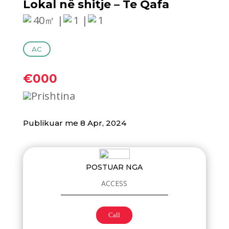
Lokal në shitje – Te Qafa
40㎡ |
1 |
1
AC
€000
Prishtina
Publikuar me 8 Apr, 2024
POSTUAR NGA
ACCESS
Call