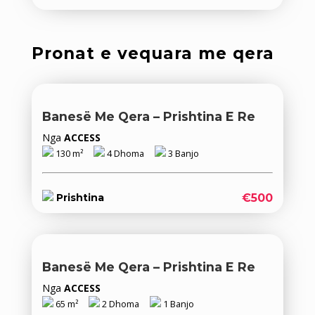
Pronat e vequara me qera
Banesë Me Qera – Prishtina E Re
Nga
ACCESS
130 m²
4 Dhoma
3 Banjo
€500
Prishtina
Banesë Me Qera – Prishtina E Re
Nga
ACCESS
65 m²
2 Dhoma
1 Banjo