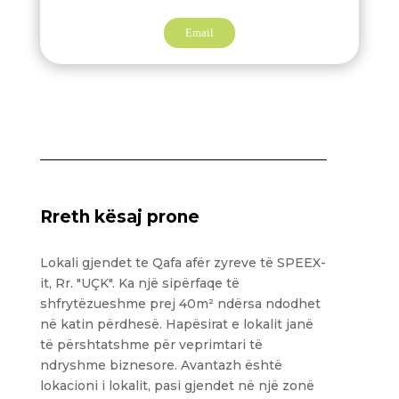
Email
Rreth kësaj prone
Lokali gjendet te Qafa afër zyreve të SPEEX-
it, Rr. "UÇK". Ka një sipërfaqe të
shfrytëzueshme prej 40m² ndërsa ndodhet
në katin përdhesë. Hapësirat e lokalit janë
të përshtatshme për veprimtari të
ndryshme biznesore. Avantazh është
lokacioni i lokalit, pasi gjendet në një zonë