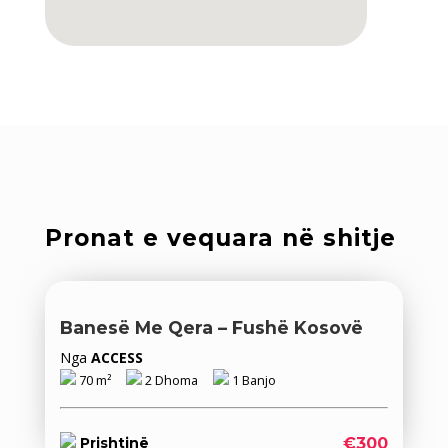
Pronat e vequara në shitje
Banesë Me Qera – Fushë Kosovë
Nga
ACCESS
70 m²
2 Dhoma
1 Banjo
€300
Prishtinë