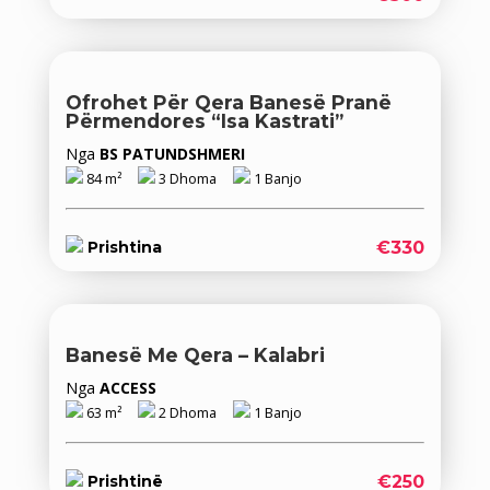
Ofrohet Për Qera Banesë Pranë
Përmendores “Isa Kastrati”
Nga
BS PATUNDSHMERI
84 m²
3 Dhoma
1 Banjo
€330
Prishtina
Banesë Me Qera – Kalabri
Nga
ACCESS
63 m²
2 Dhoma
1 Banjo
€250
Prishtinë