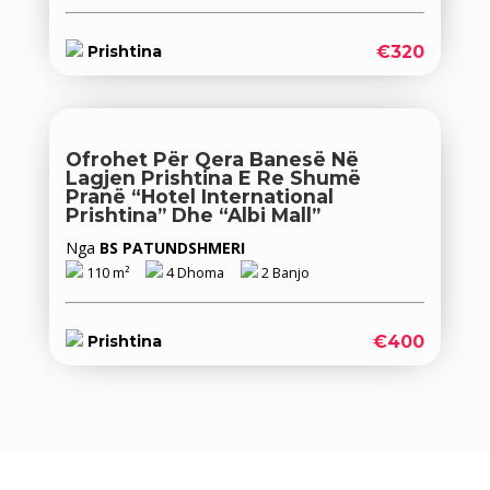
€320
Prishtina
Ofrohet Për Qera‬ Banesë Në
Lagjen Prishtina E Re Shumë
Pranë “Hotel International
Prishtina” Dhe “Albi Mall”
Nga
BS PATUNDSHMERI
110 m²
4 Dhoma
2 Banjo
€400
Prishtina