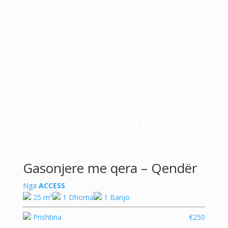
Pronat e vequara në shitje
Gasonjere me qera – Qendër
Nga
ACCESS
25 m²
1 Dhoma
1 Banjo
Prishtina
€250