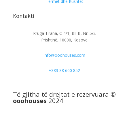
Termet dhe Kushtet
Kontakti
Rruga Tirana, C-4/1, Bll-B, Nr. 5/2
Prishtinë, 10000, Kosovë
info@ooohouses.com
+383 38 600 852
Të gjitha të drejtat e rezervuara ©
ooohouses
2024