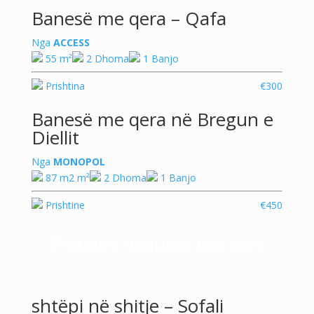
Banesë me qera – Qafa
Nga
ACCESS
55 m²
2 Dhoma
1 Banjo
Prishtina
€300
Banesë me qera në Bregun e
Diellit
Nga
MONOPOL
87 m2 m²
2 Dhoma
1 Banjo
Prishtine
€450
Pronat e vequara me qera
shtëpi në shitje – Sofali