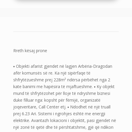
Rreth kësaj prone
▪ Objekti afarist gjendet në lagjen Arbëria-Dragodan
afër komunsës së re. Ka një sipërfaqe të
shfrytëzueshme prej 228m² ndërsa përbëhet nga 2
kate banimi me hapësira të mjaftueshme. ▪ Ky objekt
mund të shfrytëzohet për lloje të ndryshme biznesi
duke filluar nga: kopsht për fëmijë, organizatë
joqeveritare, Call Center etj. ▪ Ndodhet në një truall
prej 6.23 Ari. Sistemi i ngrohjes është me energji
elektrike. Avantazh lokacioni i objektit, pasi gjendet në
një zonë të qetë dhe të përshtatshme, gjë që ndikon