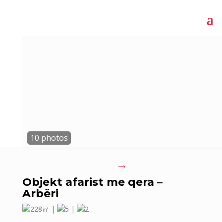
→
Objekt afarist me qera –
Arbëri
228㎡ |
5 |
2