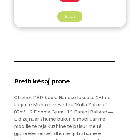
Email
Rreth kësaj prone
Ofrohet PËR #qera‬ Banesë luksoze 2+1 në
lagjen e Muhaxherëve tek "Kulla Zotnisë"
85m² │2 Dhoma Gjumi│1.5 Banjo│Ballkon ▬
E dizajnuar shumë bukur, e mobiluar me
mobilie të reja,kuzhinë të paisur me të
gjitha elementet, dhomë qifti shumë e