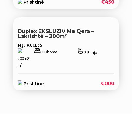
€450
Prishtinë
Duplex EKSLUZIV Me Qera –
Lakrishtë – 200m²
Nga
ACCESS
1 Dhoma
2 Banjo
200m2
m²
€000
Prishtine