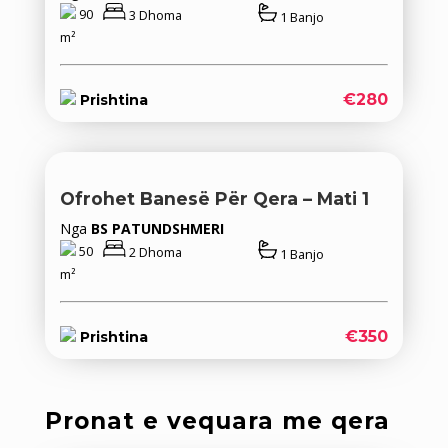
90
3 Dhoma
1 Banjo
m²
€280
Prishtina
Ofrohet Banesë Për Qera – Mati 1
Nga
BS PATUNDSHMERI
50
2 Dhoma
1 Banjo
m²
€350
Prishtina
Pronat e vequara me qera