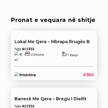
Pronat e vequara në shitje
Lokal Me Qera – Mbrapa Rrugës B
Nga
ACCESS
45
2 Dhoma
1 Banjo
m²
€350
Prishtina
Banesë Me Qera – Bregu I Diellit
Nga
ACCESS