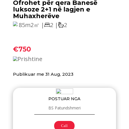
Ofrohet për qera‬ Banesë
luksoze 2+1 në lagjen e
Muhaxherëve
85m2㎡ |
2 |
2
€750
Prishtine
Publikuar me 31 Aug, 2023
POSTUAR NGA
BS Patundshmeri
Call