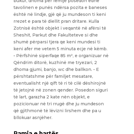
bukur, dhoma për fëmijë posedon edhe
tavolinen e punës ndërsa pozita e baneses
është në lindje, gjë që ju mundeson ti keni
rrezet e para të diellit pran dritare. Kulla
Zotnisë është objekt i veqantë në afërsi të
Sheshit, Parkut dhe Fakulteteve si dhe
shumë përparsi tjera qe keni mundesi ti
keni afer me vetem 5 minuta ecje në këmb.
• Përfshinë siperfaqe 85 m², e organizuar në
Qëndrim ditorë, kuzhinë me tryezari, 2
dhoma gjumi, banjo, wc dhe ballkon. • E
përshtatshme për familjet mesatare,
eventualisht një qift të ri të cilë dëshirojnë
të jetojnë në zonen qender. Posedon siguri
të lart, garazha 2 kate nën objekt, e
pozicionuar në tri rrugë dhe ju mundeson
që gjithmonë të lëvizni lirshem dhe pa u
bllokuar asnjëher.
Pamja e hartës