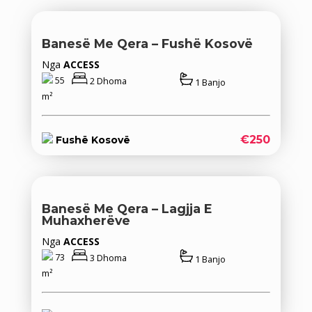
Banesë Me Qera – Fushë Kosovë
Nga
ACCESS
55
2 Dhoma
1 Banjo
m²
€250
Fushë Kosovë
Banesë Me Qera – Lagjja E
Muhaxherëve
Nga
ACCESS
73
3 Dhoma
1 Banjo
m²