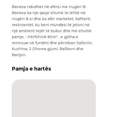
Banesa ndodhet në afërsi me rrugën B.
Banesa ka nje qasje shumë te lehtë në
rrugën B si dhe ka afër marketet, kafiterit,
restorantet, ku keni mundësi të jetoni në
një ambient tejët të bukur dhe me shumë
pamje. • Përfshinë 80m² , e gjitha e
renovuar së fundmi dhe përmban Sallonin,
Kuzhina, 2 Dhoma gjumi, Ballkoni dhe
Banjon.
Pamja e hartës