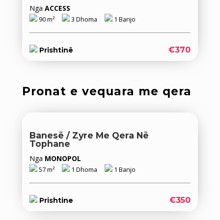
Nga
ACCESS
90 m²
3 Dhoma
1 Banjo
€370
Prishtinë
Pronat e vequara me qera
Banesë / Zyre Me Qera Në
Tophane
Nga
MONOPOL
57 m²
1 Dhoma
1 Banjo
€350
Prishtine