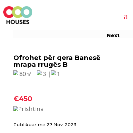
Next
Ofrohet për qera Banesë
mrapa rrugës B
80㎡ |
3 |
1
€450
Prishtina
Publikuar me 27 Nov, 2023