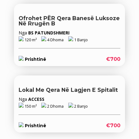
Ofrohet PËR Qera Banesë Luksoze
Në Rrugën B
Nga
BS PATUNDSHMERI
120 m²
4 Dhoma
1 Banjo
€700
Prishtinë
Lokal Me Qera Në Lagjen E Spitalit
Nga
ACCESS
150 m²
2 Dhoma
2 Banjo
€700
Prishtinë