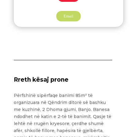
Email
Rreth kësaj prone
Përfshinë sipërfaqe banimi 85m² të
organizuara në Qëndrim ditorë së bashku
me kuzhinë, 2 Dhoma gjumi, Banjo. Banesa
ndodhet në katin e 2-të të banimit. Qasje të
lehtë në rrugën kryesore, çerdhe shumë
afër, shkollë fillore, hapësira të gjelbërta,