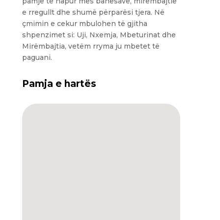
pamje të hapur mes banesave, mirëmbajtie
e rregullt dhe shumë përparësi tjera. Në
çmimin e cekur mbulohen të gjitha
shpenzimet si: Uji, Nxemja, Mbeturinat dhe
Mirëmbajtia, vetëm rryma ju mbetet të
paguani.
Pamja e hartës