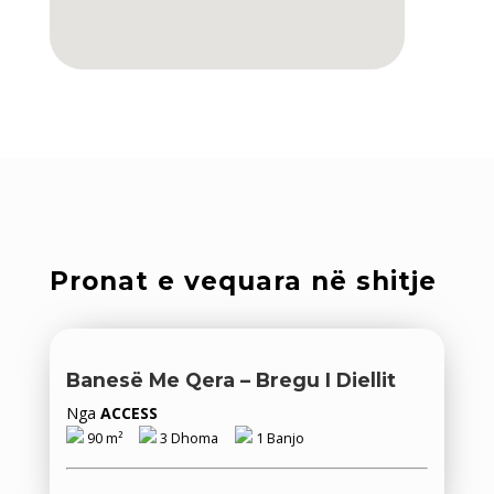
Pronat e vequara në shitje
Banesë Me Qera – Bregu I Diellit
Nga
ACCESS
90 m²
3 Dhoma
1 Banjo