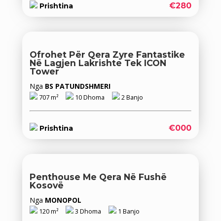
€280
Prishtina
Ofrohet Për Qera Zyre Fantastike
Në Lagjen Lakrishte Tek ICON
Tower
Nga
BS PATUNDSHMERI
707 m²
10 Dhoma
2 Banjo
€000
Prishtina
Penthouse Me Qera Në Fushë
Kosovë
Nga
MONOPOL
120 m²
3 Dhoma
1 Banjo