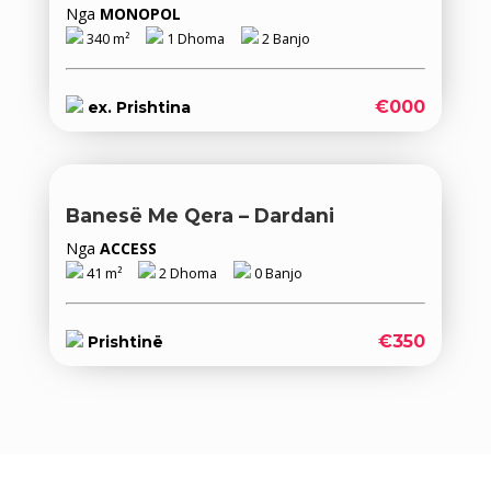
Nga
MONOPOL
340 m²
1 Dhoma
2 Banjo
€000
ex. Prishtina
Banesë Me Qera – Dardani
Nga
ACCESS
41 m²
2 Dhoma
0 Banjo
€350
Prishtinë