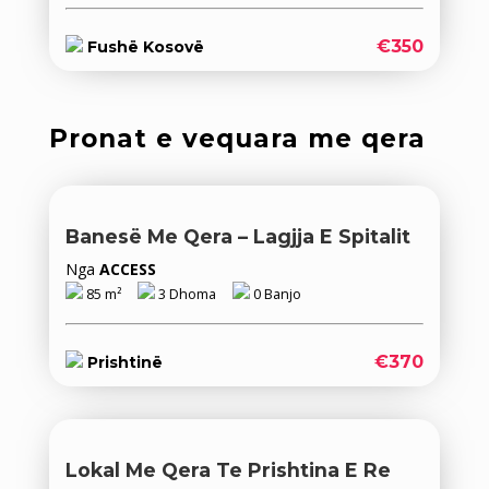
€350
Fushë Kosovë
Pronat e vequara me qera
Banesë Me Qera – Lagjja E Spitalit
Nga
ACCESS
85 m²
3 Dhoma
0 Banjo
€370
Prishtinë
Lokal Me Qera Te Prishtina E Re