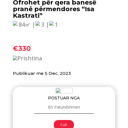
Ofrohet për qera banesë
pranë përmendores “Isa
Kastrati”
84㎡ |
3 |
1
€330
Prishtina
Publikuar me 5 Dec, 2023
POSTUAR NGA
BS Patundshmeri
Call