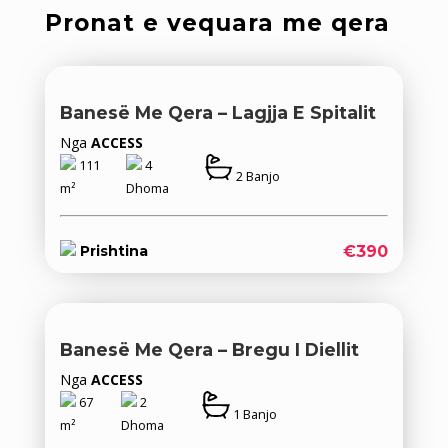
Pronat e vequara me qera
Banesë Me Qera – Lagjja E Spitalit
Nga
ACCESS
111
4
2 Banjo
m²
Dhoma
€390
Prishtina
Banesë Me Qera – Bregu I Diellit
Nga
ACCESS
67
2
1 Banjo
m²
Dhoma