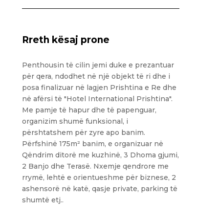
Rreth kësaj prone
Penthousin të cilin jemi duke e prezantuar
për qera, ndodhet në një objekt të ri dhe i
posa finalizuar në lagjen Prishtina e Re dhe
në afërsi të "Hotel International Prishtina".
Me pamje të hapur dhe të papenguar,
organizim shumë funksional, i
përshtatshem për zyre apo banim.
Përfshinë 175m² banim, e organizuar në
Qëndrim ditorë me kuzhinë, 3 Dhoma gjumi,
2 Banjo dhe Terasë. Nxemje qendrore me
rrymë, lehtë e orientueshme për biznese, 2
ashensorë në katë, qasje private, parking të
shumtë etj..