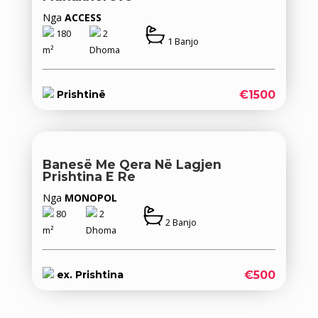
Nga
ACCESS
180
2
1 Banjo
m²
Dhoma
€1500
Prishtinë
Banesë Me Qera Në Lagjen
Prishtina E Re
Nga
MONOPOL
80
2
2 Banjo
m²
Dhoma
€500
ex. Prishtina