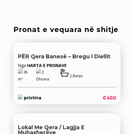
Pronat e vequara në shitje
PËR Qera Banesë – Bregu I Diellit
Nga
HARTA E PRONAVE
95
2
2 Banjo
m²
Dhoma
€450
pristina
Lokal Me Qera / Lagjja E
Muhaxherëve