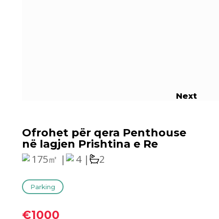
Next
Ofrohet për qera Penthouse
në lagjen Prishtina e Re
175㎡ |
4 |
2
Parking
€1000