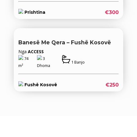
€300
Prishtina
Banesë Me Qera – Fushë Kosovë
Nga
ACCESS
74
3
1 Banjo
m²
Dhoma
€250
Fushë Kosovë