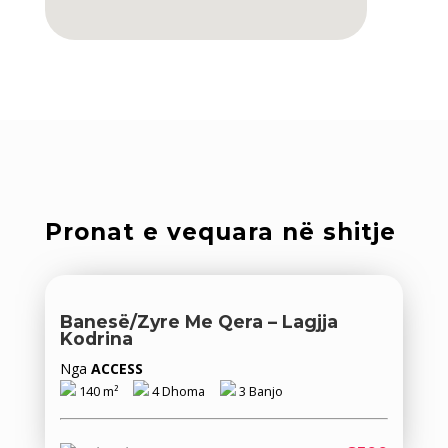
Pronat e vequara në shitje
Banesë/Zyre Me Qera – Lagjja
Kodrina
Nga
ACCESS
140 m²
4 Dhoma
3 Banjo