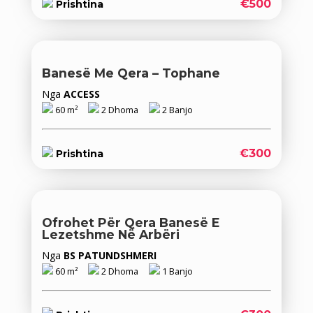
€500
Prishtina
Banesë Me Qera – Tophane
Nga
ACCESS
60 m²
2 Dhoma
2 Banjo
€300
Prishtina
Ofrohet Për Qera Banesë E
Lezetshme Në Arbëri
Nga
BS PATUNDSHMERI
60 m²
2 Dhoma
1 Banjo