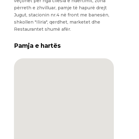
veçohet për nga cilësia e ndërtimit, zona
përreth e zhvilluar, pamje të hapurë drejt
Jugut, stacionin nr.4 në front me banesën,
shkollen "Iliria", qerdhet, marketet dhe
Restaurantet shumë afër.
Pamja e hartës