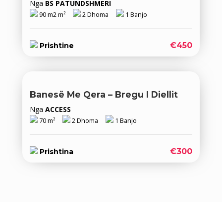
Nga
BS PATUNDSHMERI
90 m2 m²
2 Dhoma
1 Banjo
€450
Prishtine
Banesë Me Qera – Bregu I Diellit
Nga
ACCESS
70 m²
2 Dhoma
1 Banjo
€300
Prishtina