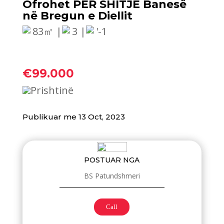
Ofrohet PËR SHITJE Banesë
në Bregun e Diellit
83㎡ |
3 |
'-1
€99.000
Prishtinë
Publikuar me 13 Oct, 2023
POSTUAR NGA
BS Patundshmeri
Call