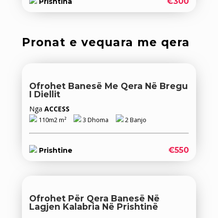
€300
Prishtina
Pronat e vequara me qera
Ofrohet Banesë Me Qera Në Bregu
I Diellit
Nga
ACCESS
110m2 m²
3 Dhoma
2 Banjo
€550
Prishtine
Ofrohet Për Qera Banesë Në
Lagjen Kalabria Në Prishtinë