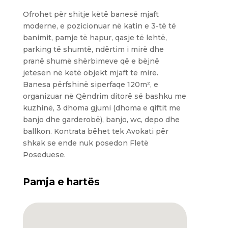
Ofrohet për shitje këtë banesë mjaft
moderne, e pozicionuar në katin e 3-të të
banimit, pamje të hapur, qasje të lehtë,
parking të shumtë, ndërtim i mirë dhe
pranë shumë shërbimeve që e bëjnë
jetesën në këtë objekt mjaft të mirë.
Banesa përfshinë siperfaqe 120m², e
organizuar në Qëndrim ditorë së bashku me
kuzhinë, 3 dhoma gjumi (dhoma e qiftit me
banjo dhe garderobë), banjo, wc, depo dhe
ballkon. Kontrata bëhet tek Avokati për
shkak se ende nuk posedon Fletë
Poseduese.
Pamja e hartës