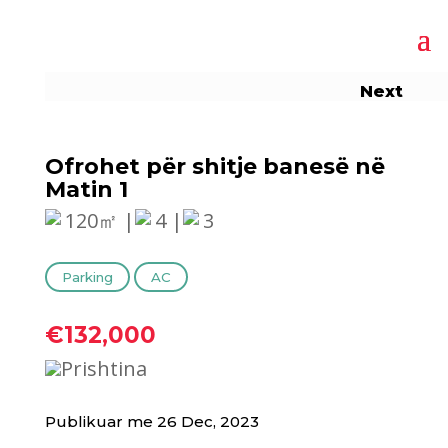
Next
Ofrohet për shitje banesë në
Matin 1
120㎡ |
4 |
3
Parking
AC
€132,000
Prishtina
Publikuar me 26 Dec, 2023