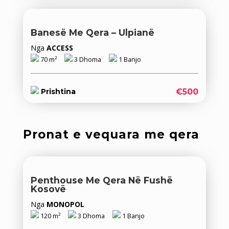
Banesë Me Qera – Ulpianë
Nga
ACCESS
70 m²
3 Dhoma
1 Banjo
€500
Prishtina
Pronat e vequara me qera
Penthouse Me Qera Në Fushë
Kosovë
Nga
MONOPOL
120 m²
3 Dhoma
1 Banjo