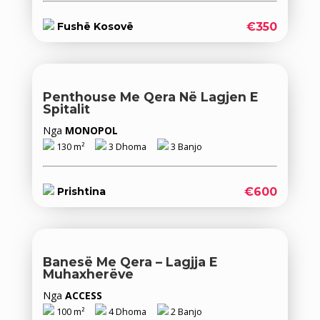
€350
Fushë Kosovë
Penthouse Me Qera Në Lagjen E
Spitalit
Nga
MONOPOL
130 m²
3 Dhoma
3 Banjo
€600
Prishtina
Banesë Me Qera – Lagjja E
Muhaxherëve
Nga
ACCESS
100 m²
4 Dhoma
2 Banjo