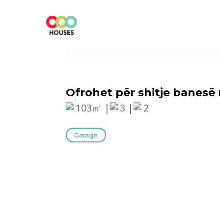
Ofrohet për shitje‬ banes
103㎡ |
3 |
2
Garage