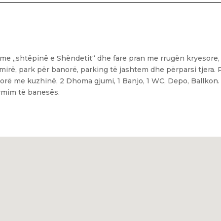
 me „shtëpinë e Shëndetit“ dhe fare pran me rrugën kryesore, 
irë, park për banorë, parking të jashtem dhe përparsi tjera. 
orë me kuzhinë, 2 Dhoma gjumi, 1 Banjo, 1 WC, Depo, Ballko
 çmim të banesës.