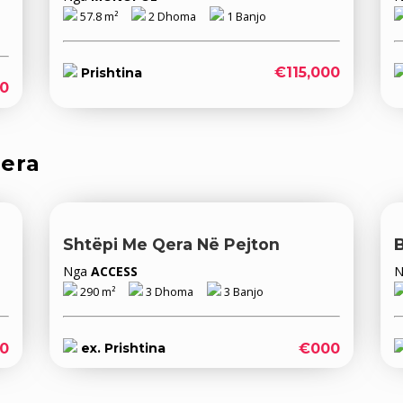
57.8 m²
2 Dhoma
1 Banjo
€115,000
Prishtina
0
qera
Shtëpi Me Qera Në Pejton
Nga
ACCESS
290 m²
3 Dhoma
3 Banjo
0
€000
ex. Prishtina