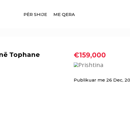
PËR SHIJE
ME QERA
ë në Tophane
€159,000
Prishtina
Publikuar me 26 Dec, 2