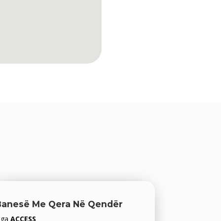
Banesë Me Qera Në Qendër
Nga
ACCESS