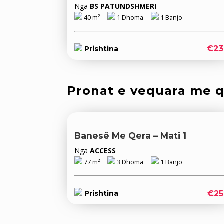
Nga
BS PATUNDSHMERI
40 m²
1 Dhoma
1 Banjo
€23
Prishtina
Pronat e vequara me 
Banesë Me Qera – Mati 1
Nga
ACCESS
77 m²
3 Dhoma
1 Banjo
€25
Prishtina