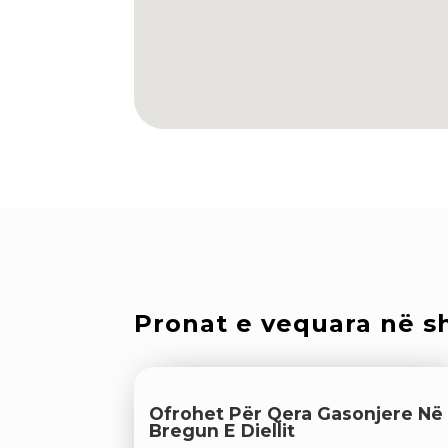
Pronat e vequara në sh
Ofrohet Për Qera Gasonjere Në
Bregun E Diellit