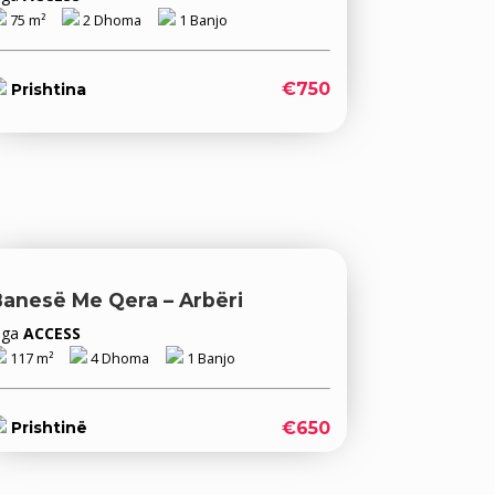
75 m²
2 Dhoma
1 Banjo
€750
Prishtina
Banesë Me Qera – Arbëri
Nga
ACCESS
117 m²
4 Dhoma
1 Banjo
€650
Prishtinë