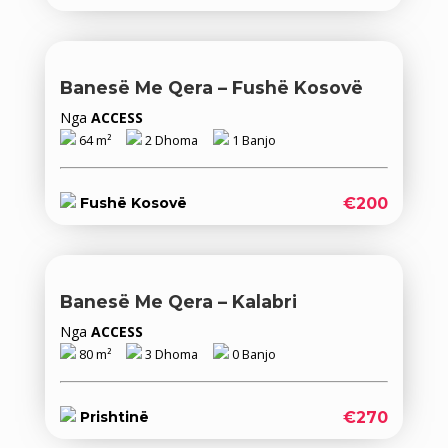
Banesë Me Qera – Fushë Kosovë
Nga
ACCESS
64 m²
2 Dhoma
1 Banjo
€200
Fushë Kosovë
Banesë Me Qera – Kalabri
Nga
ACCESS
80 m²
3 Dhoma
0 Banjo
€270
Prishtinë