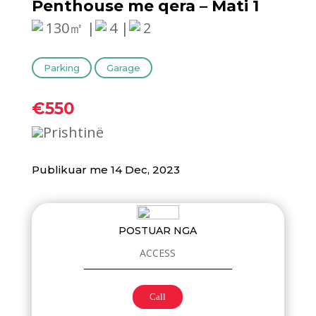
Penthouse me qera – Mati 1
130㎡ |
4 |
2
Parking
Garage
€550
Prishtinë
Publikuar me 14 Dec, 2023
POSTUAR NGA
ACCESS
Call