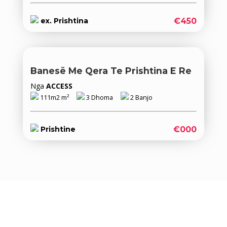
€450
ex. Prishtina
Banesë Me Qera Te Prishtina E Re
Nga
ACCESS
111m2 m²
3 Dhoma
2 Banjo
€000
Prishtine