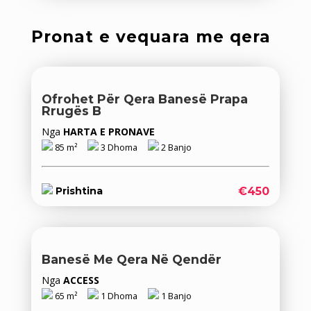
Pronat e vequara me qera
Ofrohet Për Qera Banesë Prapa
Rrugës B
Nga
HARTA E PRONAVE
85 m²
3 Dhoma
2 Banjo
€450
Prishtina
Banesë Me Qera Në Qendër
Nga
ACCESS
65 m²
1 Dhoma
1 Banjo