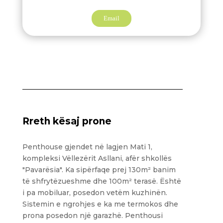
Email
Rreth kësaj prone
Penthouse gjendet në lagjen Mati 1,
kompleksi Vëllezërit Asllani, afër shkollës
"Pavarësia". Ka sipërfaqe prej 130m² banim
të shfrytëzueshme dhe 100m² terasë. Është
i pa mobiluar, posedon vetëm kuzhinën.
Sistemin e ngrohjes e ka me termokos dhe
prona posedon një garazhë. Penthousi