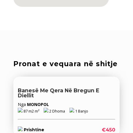
Pronat e vequara në shitje
Banesë Me Qera Në Bregun E
Diellit
Nga
MONOPOL
87 m2 m²
2 Dhoma
1 Banjo
€450
Prishtine