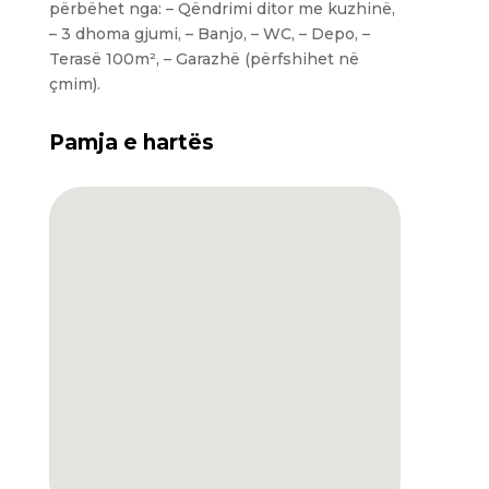
përbëhet nga: – Qëndrimi ditor me kuzhinë,
– 3 dhoma gjumi, – Banjo, – WC, – Depo, –
Terasë 100m², – Garazhë (përfshihet në
çmim).
Pamja e hartës