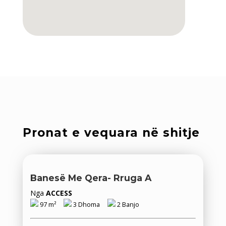
Pronat e vequara në shitje
Banesë Me Qera- Rruga A
Nga
ACCESS
97 m²
3 Dhoma
2 Banjo