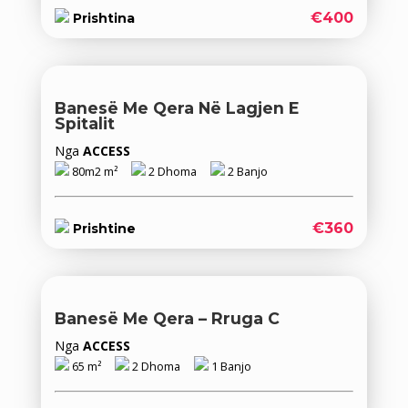
€400
Prishtina
Banesë Me Qera Në Lagjen E
Spitalit
Nga
ACCESS
80m2 m²
2 Dhoma
2 Banjo
€360
Prishtine
Banesë Me Qera – Rruga C
Nga
ACCESS
65 m²
2 Dhoma
1 Banjo