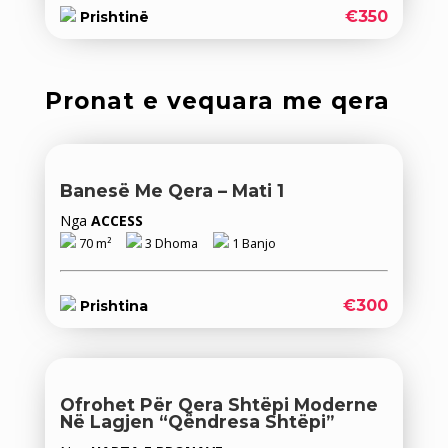
€350
Prishtinë
Pronat e vequara me qera
Banesë Me Qera – Mati 1
Nga
ACCESS
70 m²
3 Dhoma
1 Banjo
€300
Prishtina
Ofrohet Për Qera Shtëpi Moderne
Në Lagjen “Qëndresa Shtëpi”