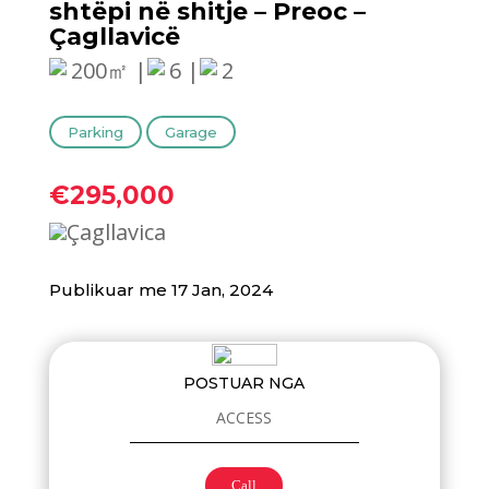
shtëpi në shitje – Preoc –
Çagllavicë
200㎡ |
6 |
2
Parking
Garage
€295,000
Çagllavica
Publikuar me 17 Jan, 2024
POSTUAR NGA
ACCESS
Call