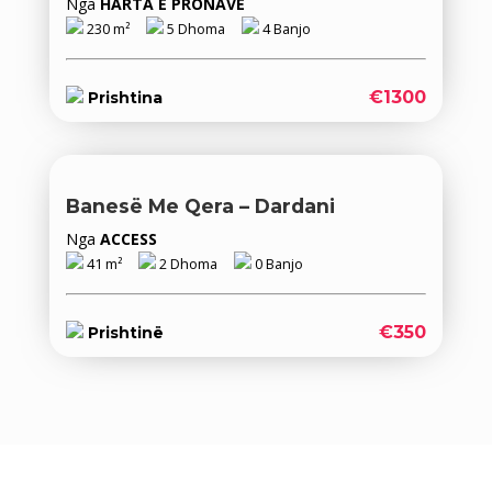
Nga
HARTA E PRONAVE
230 m²
5 Dhoma
4 Banjo
€1300
Prishtina
Banesë Me Qera – Dardani
Nga
ACCESS
41 m²
2 Dhoma
0 Banjo
€350
Prishtinë