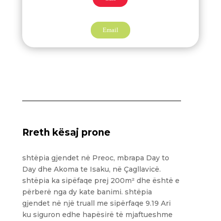
Email
Rreth kësaj prone
shtëpia gjendet në Preoc, mbrapa Day to
Day dhe Akoma te Isaku, në Çagllavicë.
shtëpia ka sipëfaqe prej 200m² dhe është e
përberë nga dy kate banimi. shtëpia
gjendet në një truall me sipërfaqe 9.19 Ari
ku siguron edhe hapësirë të mjaftueshme