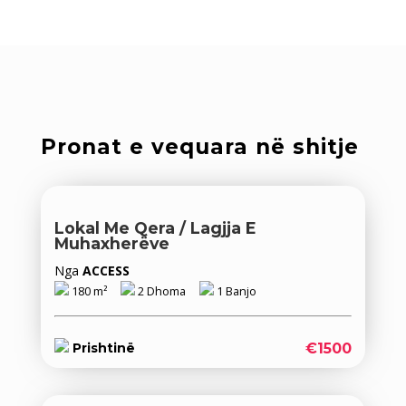
Pronat e vequara në shitje
Lokal Me Qera / Lagjja E
Muhaxherëve
Nga
ACCESS
180 m²
2 Dhoma
1 Banjo
€1500
Prishtinë