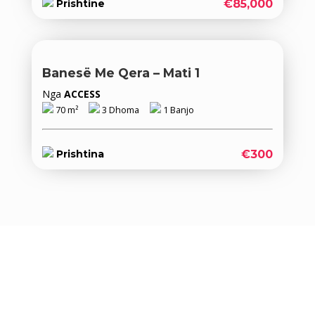
€85,000
Prishtine
Banesë Me Qera – Mati 1
Nga
ACCESS
70 m²
3 Dhoma
1 Banjo
€300
Prishtina