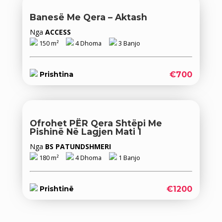
Banesë Me Qera – Aktash
Nga
ACCESS
150 m²
4 Dhoma
3 Banjo
€700
Prishtina
Ofrohet PËR Qera Shtëpi Me
Pishinë Në Lagjen Mati 1
Nga
BS PATUNDSHMERI
180 m²
4 Dhoma
1 Banjo
€1200
Prishtinë