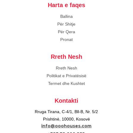
Harta e faqes
Ballina
Për Shitje
Për Qera
Pronat
Rreth Nesh
Rreth Nesh
Politikat e Privatësisë
Termet dhe Kushtet
Kontakti
Rruga Tirana, C-4/1, Bll-B, Nr. 5/2
Prishtinë, 10000, Kosovë
info@ooohouses.com