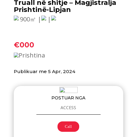
Truall në shitje – Magjistralja
Prishtinë-Lipjan
900㎡ |
|
€000
Prishtina
Publikuar me 5 Apr, 2024
POSTUAR NGA
ACCESS
Call