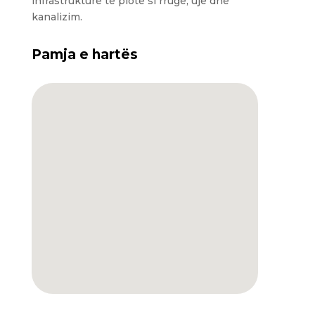
infrastrukturë të plotë si rrugë, ujë dhe
kanalizim.
Pamja e hartës