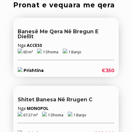
Pronat e vequara me qera
Banesë Me Qera Në Bregun E
Diellit
Nga
ACCESS
60 m²
1 Dhoma
1 Banjo
€350
Prishtina
Shitet Banesa Në Rrugen C
Nga
MONOPOL
67.37 m²
1 Dhoma
1 Banjo