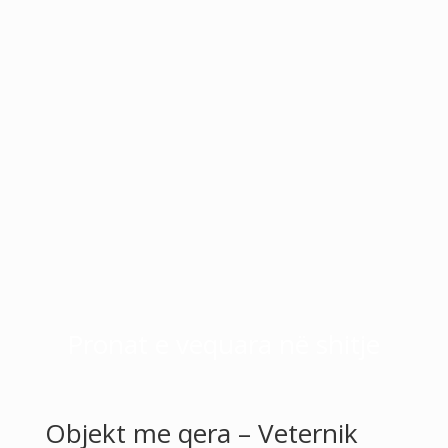
Pronat e vequara në shitje
Objekt me qera – Veternik