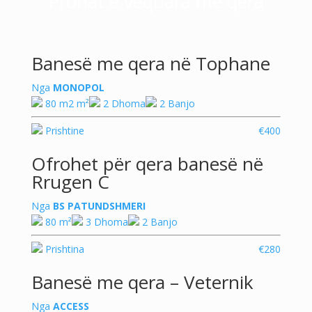
Pronat e vequara me qera
Banesë me qera në Tophane
Nga
MONOPOL
80 m2 m²
2 Dhoma
2 Banjo
Prishtine
€400
Ofrohet për qera banesë në
Rrugen C
Nga
BS PATUNDSHMERI
80 m²
3 Dhoma
2 Banjo
Prishtina
€280
Banesë me qera – Veternik
Nga
ACCESS