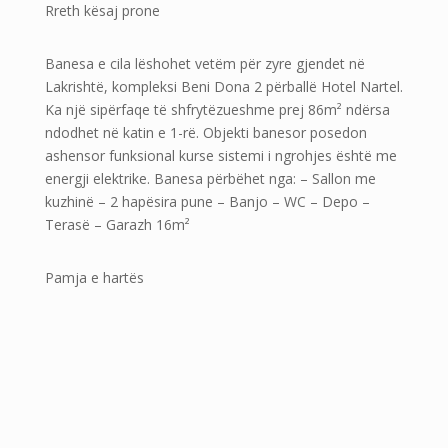
Rreth kësaj prone
Banesa e cila lëshohet vetëm për zyre gjendet në
Lakrishtë, kompleksi Beni Dona 2 përballë Hotel Nartel.
Ka një sipërfaqe të shfrytëzueshme prej 86m² ndërsa
ndodhet në katin e 1-rë. Objekti banesor posedon
ashensor funksional kurse sistemi i ngrohjes është me
energji elektrike. Banesa përbëhet nga: – Sallon me
kuzhinë – 2 hapësira pune – Banjo – WC – Depo –
Terasë – Garazh 16m²
Pamja e hartës