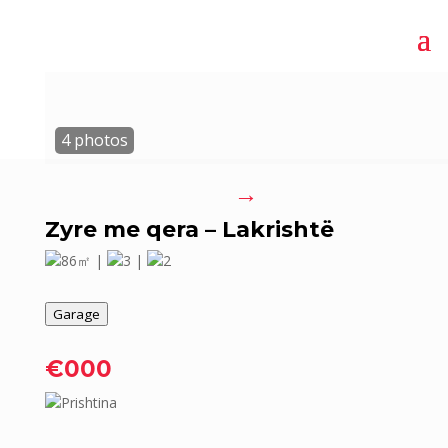
→
Zyre me qera – Lakrishtë
86㎡ |
3 |
2
Garage
€000
Prishtina