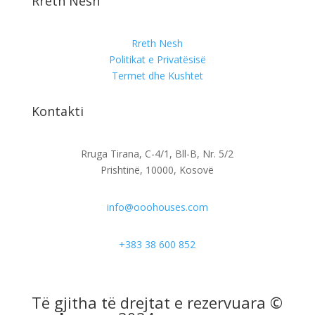
Rreth Nesh
Rreth Nesh
Politikat e Privatësisë
Termet dhe Kushtet
Kontakti
Rruga Tirana, C-4/1, Bll-B, Nr. 5/2
Prishtinë, 10000, Kosovë
info@ooohouses.com
+383 38 600 852
Të gjitha të drejtat e rezervuara ©