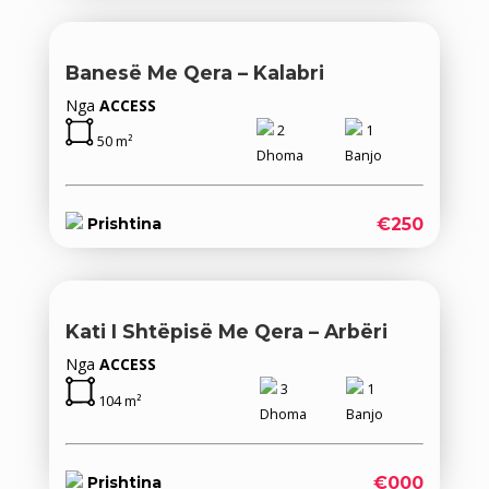
Banesë Me Qera – Kalabri
Nga
ACCESS
2
1
50 m²
Dhoma
Banjo
€250
Prishtina
Kati I Shtëpisë Me Qera – Arbëri
Nga
ACCESS
3
1
104 m²
Dhoma
Banjo
€000
Prishtina