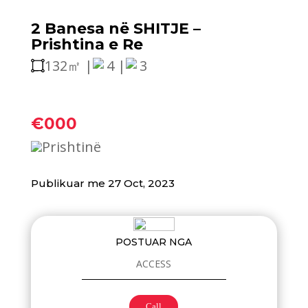
2 Banesa në SHITJE –
Prishtina e Re
132㎡ |
4 |
3
€000
Prishtinë
Publikuar me 27 Oct, 2023
POSTUAR NGA
ACCESS
Call