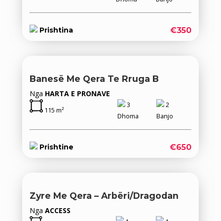
€350
Prishtina
Banesë Me Qera Te Rruga B
Nga
HARTA E PRONAVE
3
2
115 m²
Dhoma
Banjo
€650
Prishtine
Zyre Me Qera – Arbëri/Dragodan
Nga
ACCESS