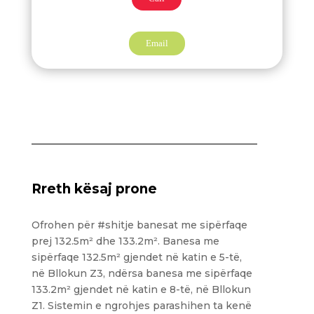
Email
Rreth kësaj prone
Ofrohen për #shitje banesat me sipërfaqe
prej 132.5m² dhe 133.2m². Banesa me
sipërfaqe 132.5m² gjendet në katin e 5-të,
në Bllokun Z3, ndërsa banesa me sipërfaqe
133.2m² gjendet në katin e 8-të, në Bllokun
Z1. Sistemin e ngrohjes parashihen ta kenë