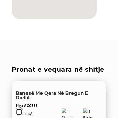
Pronat e vequara në shitje
Banesë Me Qera Në Bregun E
Diellit
Nga
ACCESS
1
1
60 m²
Dhoma
Banjo