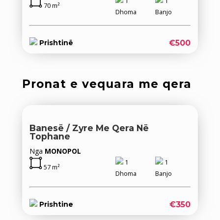
1
1
70 m²
Dhoma
Banjo
€500
Prishtinë
Pronat e vequara me qera
Banesë / Zyre Me Qera Në
Tophane
Nga
MONOPOL
1
1
57 m²
Dhoma
Banjo
€350
Prishtine