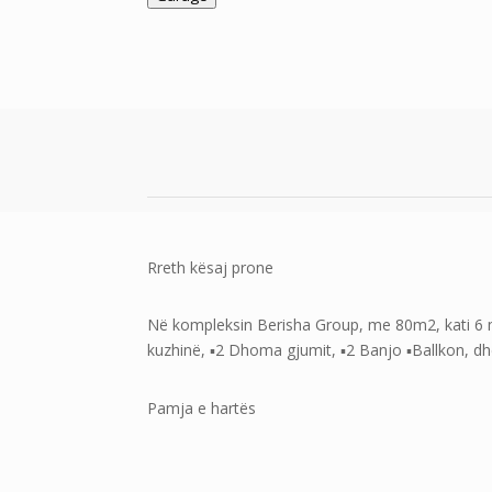
Rreth kësaj prone
Në kompleksin Berisha Group, me 80m2, kati 6 me
kuzhinë, ▪️2 Dhoma gjumit, ▪️2 Banjo ▪️Ballkon, dh
Pamja e hartës