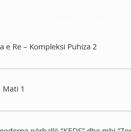
Pronat e vequara me qera
na e Re – Kompleksi Puhiza 2
 Mati 1
moderne përballë “KEDS” dhe mbi “Zo