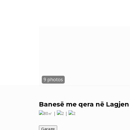
Banesë me qera në Lagjen 
80㎡ |
2 |
2
Garage