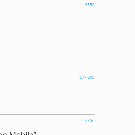
€550
€77.000
€350
ne Mobile”