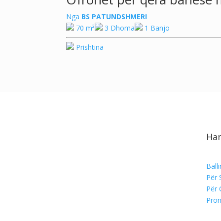
Nga
BS PATUNDSHMERI
70 m²
3 Dhoma
1 Banjo
Prishtina
Har
Ball
Për 
Për 
Pron