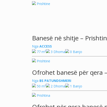
Prishtine
Banesë në shitje – Prishti
Nga
ACCESS
77 m²
3 Dhoma
0 Banjo
Prishtinë
Ofrohet banesë për qera –
Nga
BS PATUNDSHMERI
50 m²
2 Dhoma
1 Banjo
Prishtina
Ofrohet për qera banesë 