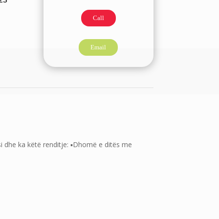
Call
Email
i dhe ka këtë renditje: ▪️Dhomë e ditës me