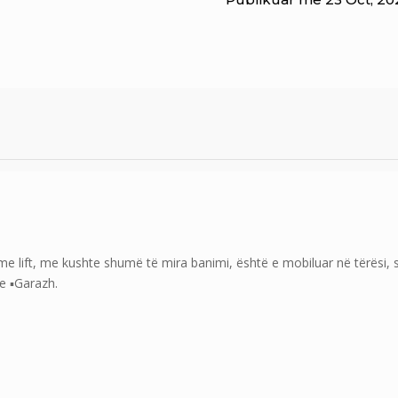
 lift, me kushte shumë të mira banimi, është e mobiluar në tërësi, s
e ▪️Garazh.