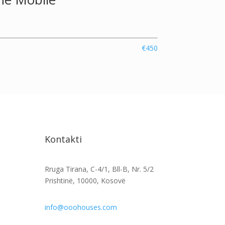
€450
Kontakti
Rruga Tirana, C-4/1, Bll-B, Nr. 5/2
Prishtinë, 10000, Kosovë
info@ooohouses.com