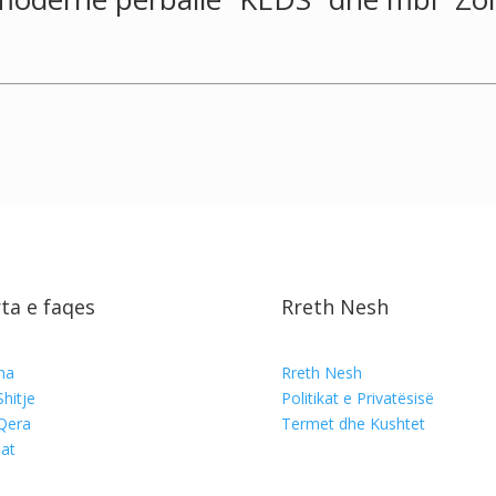
ta e faqes
Rreth Nesh
ina
Rreth Nesh
Shitje
Politikat e Privatësisë
Qera
Termet dhe Kushtet
at