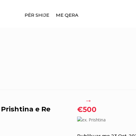
PËR SHIJE
ME QERA
→
Prishtina e Re
€500
ex. Prishtina
Publikuar me 23 Oct, 20