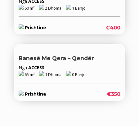
Nga
ACCESS
60 m²
2 Dhoma
1 Banjo
€400
Prishtinë
Banesë Me Qera – Qendër
Nga
ACCESS
65 m²
1 Dhoma
0 Banjo
€350
Prishtina