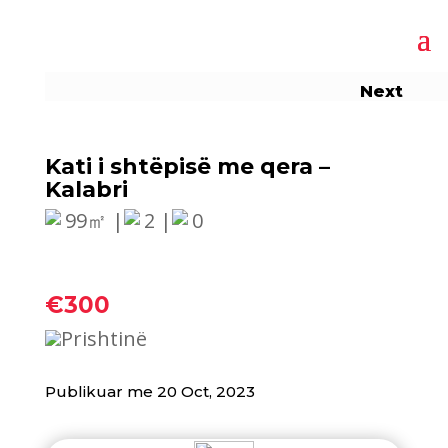
Next
Kati i shtëpisë me qera –
Kalabri
99㎡ |
2 |
0
€300
Prishtinë
Publikuar me 20 Oct, 2023