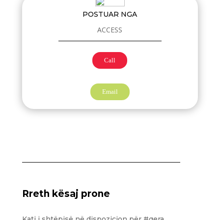
POSTUAR NGA
ACCESS
Call
Email
Rreth kësaj prone
Kati i shtëpisë në dispozicion për #qera