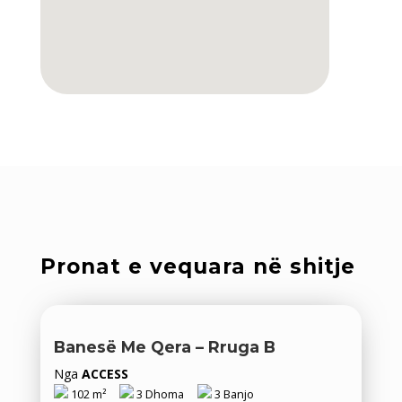
Pronat e vequara në shitje
Banesë Me Qera – Rruga B
Nga
ACCESS
102 m²
3 Dhoma
3 Banjo