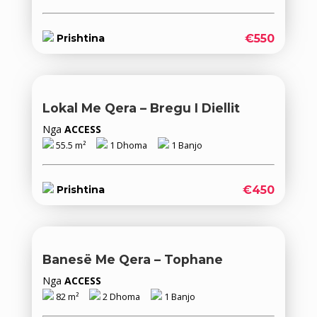
€550
Prishtina
Lokal Me Qera – Bregu I Diellit
Nga
ACCESS
55.5 m²
1 Dhoma
1 Banjo
€450
Prishtina
Banesë Me Qera – Tophane
Nga
ACCESS
82 m²
2 Dhoma
1 Banjo