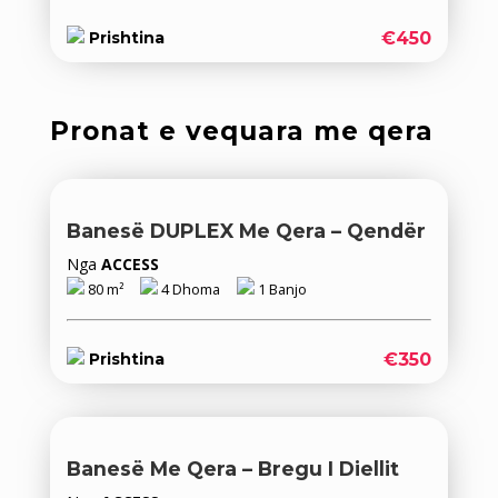
€450
Prishtina
Pronat e vequara me qera
Banesë DUPLEX Me Qera – Qendër
Nga
ACCESS
80 m²
4 Dhoma
1 Banjo
€350
Prishtina
Banesë Me Qera – Bregu I Diellit