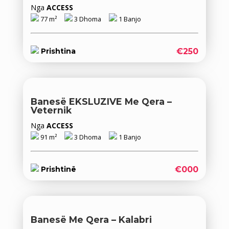
Nga
ACCESS
77 m²
3 Dhoma
1 Banjo
€250
Prishtina
Banesë EKSLUZIVE Me Qera –
Veternik
Nga
ACCESS
91 m²
3 Dhoma
1 Banjo
€000
Prishtinë
Banesë Me Qera – Kalabri