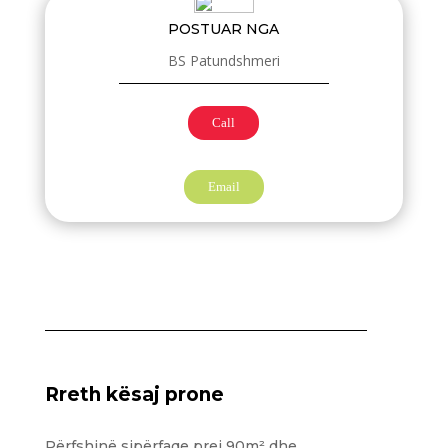
POSTUAR NGA
BS Patundshmeri
Call
Email
Rreth kësaj prone
Përfshinë sipërfaqe prej 90m² dhe