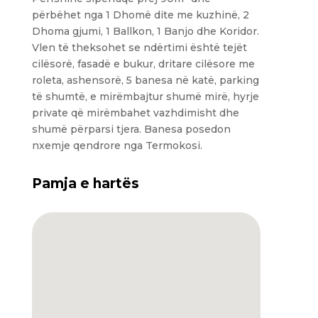
përbëhet nga 1 Dhomë dite me kuzhinë, 2
Dhoma gjumi, 1 Ballkon, 1 Banjo dhe Koridor.
Vlen të theksohet se ndërtimi është tejët
cilësorë, fasadë e bukur, dritare cilësore me
roleta, ashensorë, 5 banesa në katë, parking
të shumtë, e mirëmbajtur shumë mirë, hyrje
private që mirëmbahet vazhdimisht dhe
shumë përparsi tjera. Banesa posedon
nxemje qendrore nga Termokosi.
Pamja e hartës