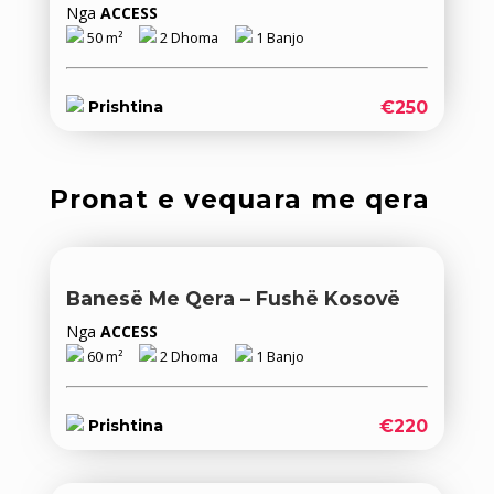
Nga
ACCESS
50 m²
2 Dhoma
1 Banjo
€250
Prishtina
Pronat e vequara me qera
Banesë Me Qera – Fushë Kosovë
Nga
ACCESS
60 m²
2 Dhoma
1 Banjo
€220
Prishtina