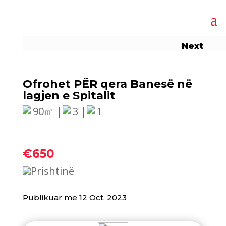
Next
Ofrohet PËR qera Banesë në
lagjen e Spitalit
90㎡ |
3 |
1
€650
Prishtinë
Publikuar me 12 Oct, 2023