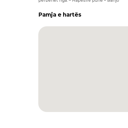
përbëhet nga: – Hapësirë pune – Banjo
Pamja e hartës