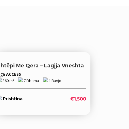
htëpi Me Qera – Lagjja Vneshta
Nga
ACCESS
360 m²
7 Dhoma
1 Banjo
€1,500
Prishtina