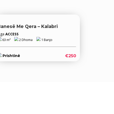
Banesë Me Qera – Kalabri
Nga
ACCESS
63 m²
2 Dhoma
1 Banjo
€250
Prishtinë