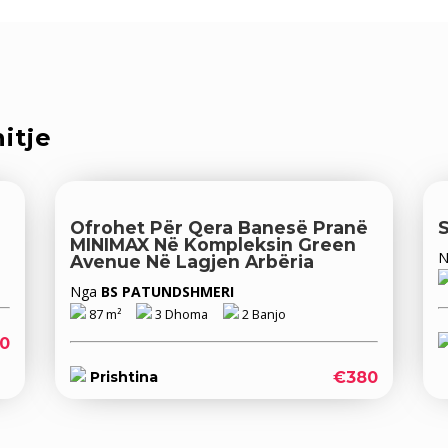
itje
Ofrohet Për Qera Banesë Pranë
S
MINIMAX Në Kompleksin Green
Avenue Në Lagjen Arbëria
Nga
BS PATUNDSHMERI
87 m²
3 Dhoma
2 Banjo
0
€380
Prishtina