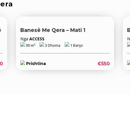
qera
ë
Banesë Me Qera – Mati 1
Nga
ACCESS
90 m²
3 Dhoma
1 Banjo
0
€550
Prishtina