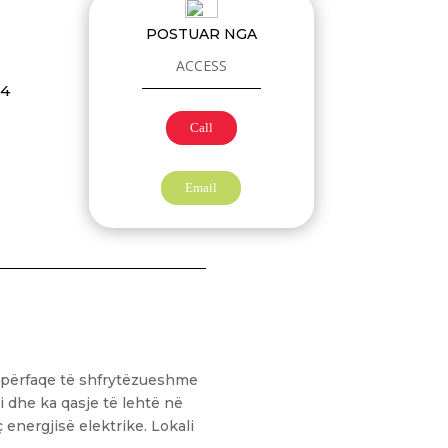
POSTUAR NGA
ACCESS
24
Call
Email
sipërfaqe të shfrytëzueshme
 dhe ka qasje të lehtë në
energjisë elektrike. Lokali