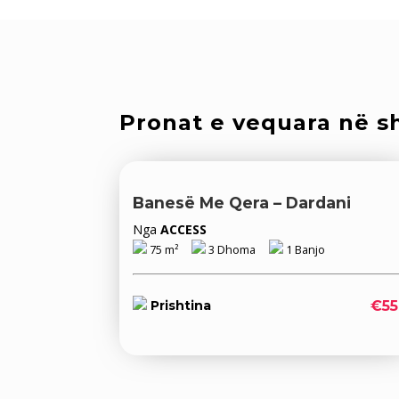
Pronat e vequara në sh
Banesë Me Qera – Dardani
Nga
ACCESS
75 m²
3 Dhoma
1 Banjo
€55
Prishtina