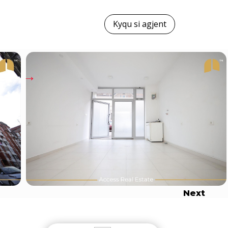
Kyqu si agjent
→
→
→
Next