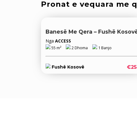
Pronat e vequara me 
Banesë Me Qera – Fushë Kosov
Nga
ACCESS
55 m²
2 Dhoma
1 Banjo
€25
Fushë Kosovë