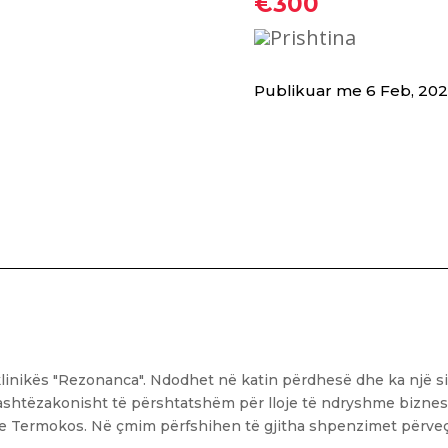
€300
Prishtina
Publikuar me 6 Feb, 20
iklinikës "Rezonanca". Ndodhet në katin përdhesë dhe ka një 
jashtëzakonisht të përshtatshëm për lloje të ndryshme biznesi
 me Termokos. Në çmim përfshihen të gjitha shpenzimet përveç 