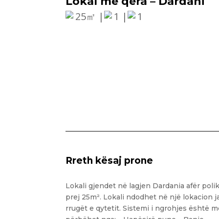
Lokal me qera – Dardani
25㎡ |
1 |
1
Rreth kësaj prone
Lokali gjendet në lagjen Dardania afër pol
prej 25m². Lokali ndodhet në një lokacion 
rrugët e qytetit. Sistemi i ngrohjes është