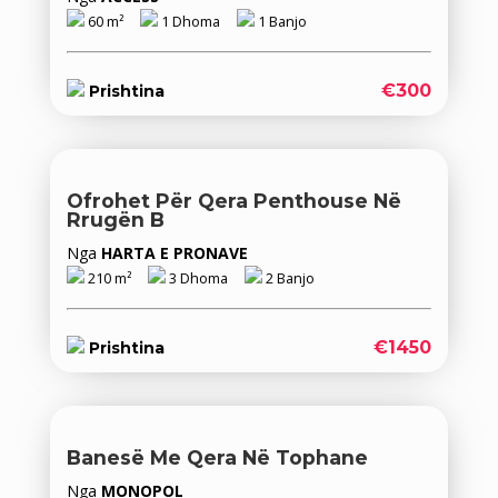
60 m²
1 Dhoma
1 Banjo
€300
Prishtina
Ofrohet Për Qera Penthouse Në
Rrugën B
Nga
HARTA E PRONAVE
210 m²
3 Dhoma
2 Banjo
€1450
Prishtina
Banesë Me Qera Në Tophane
Nga
MONOPOL