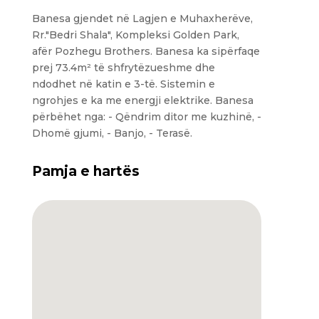
Banesa gjendet në Lagjen e Muhaxherëve,
Rr."Bedri Shala", Kompleksi Golden Park,
afër Pozhegu Brothers. Banesa ka sipërfaqe
prej 73.4m² të shfrytëzueshme dhe
ndodhet në katin e 3-të. Sistemin e
ngrohjes e ka me energji elektrike. Banesa
përbëhet nga: - Qëndrim ditor me kuzhinë, -
Dhomë gjumi, - Banjo, - Terasë.
Pamja e hartës