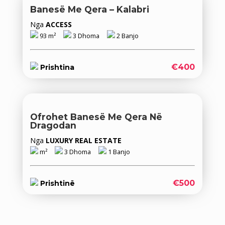
Banesë Me Qera – Kalabri
Nga
ACCESS
93 m²
3 Dhoma
2 Banjo
€400
Prishtina
Ofrohet Banesë Me Qera Në
Dragodan
Nga
LUXURY REAL ESTATE
m²
3 Dhoma
1 Banjo
€500
Prishtinë