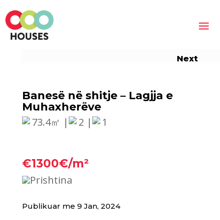
Next
Banesë në shitje – Lagjja e
Muhaxherëve
73.4㎡ |
2 |
1
€1300€/m²
Prishtina
Publikuar me 9 Jan, 2024