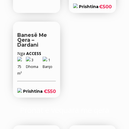
€500
Prishtina
Banesë Me
Qera –
Dardani
Nga
ACCESS
3
1
75
Dhoma
Banjo
m²
€550
Prishtina
Pronat e vequara me qera