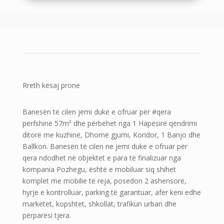
Rreth kësaj prone
Banesën të cilen jemi duke e ofruar për #qera
përfshinë 57m² dhe përbëhet nga 1 Hapësirë qëndrimi
ditorë me kuzhinë, Dhomë gjumi, Koridor, 1 Banjo dhe
Ballkon. Banesën të cilen ne jemi duke e ofruar për
qera ndodhet në objektet e para të finalizuar nga
kompania Pozhegu, është e mobiluar siq shihet
komplet me mobilie të reja, posedon 2 ashensorë,
hyrje e kontrolluar, parking të garantuar, afer keni edhe
marketet, kopshtet, shkollat, trafikun urban dhe
përparësi tjera.