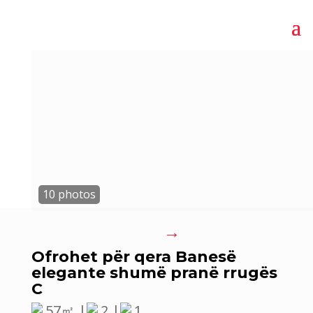
→
Ofrohet për qera Banesë
elegante shumë pranë rrugës
C
57㎡ |
2 |
1