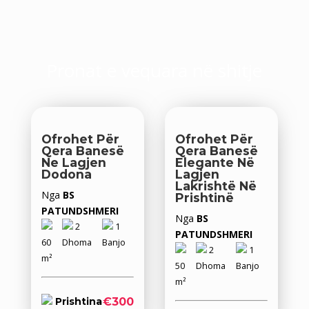
Pronat e vequara në shitje
Ofrohet Për
Ofrohet Për
Qera Banesë
Qera Banesë
Ne Lagjen
Elegante Në
Dodona
Lagjen
Lakrishtë Në
Nga
BS
Prishtinë
PATUNDSHMERI
Nga
BS
2
1
PATUNDSHMERI
60
Dhoma
Banjo
2
1
m²
50
Dhoma
Banjo
m²
€300
Prishtina