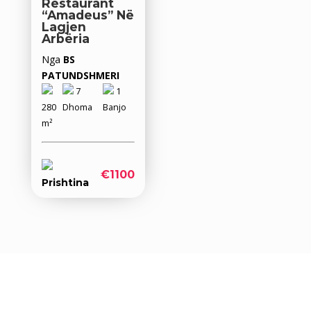
Restaurant
“Amadeus” Në
Lagjen
Arbëria
Nga
BS
PATUNDSHMERI
7
1
280
Dhoma
Banjo
m²
€1100
Prishtina