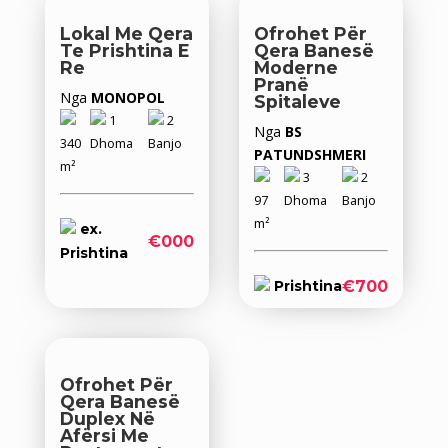
Lokal Me Qera
Ofrohet Për
Te Prishtina E
Qera Banesë
Re
Moderne
Pranë
Nga
MONOPOL
Spitaleve
1
2
Nga
BS
340
Dhoma
Banjo
PATUNDSHMERI
m²
3
2
97
Dhoma
Banjo
m²
ex.
€000
Prishtina
€700
Prishtina
Ofrohet Për
Qera Banesë
Duplex Në
Afërsi Me