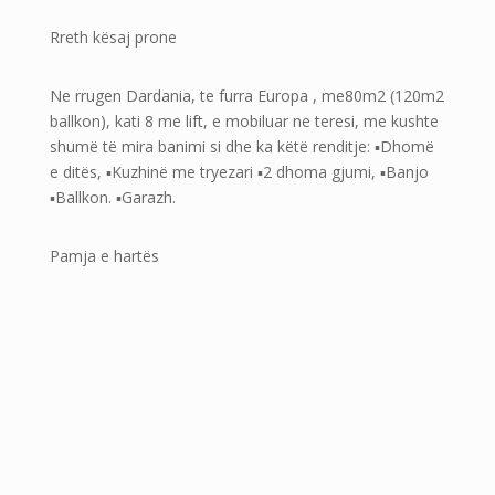
Rreth kësaj prone
Ne rrugen Dardania, te furra Europa , me80m2 (120m2
ballkon), kati 8 me lift, e mobiluar ne teresi, me kushte
shumë të mira banimi si dhe ka këtë renditje: ▪️Dhomë
e ditës, ▪️Kuzhinë me tryezari ▪️2 dhoma gjumi, ▪️Banjo
▪️Ballkon. ▪️Garazh.
Pamja e hartës