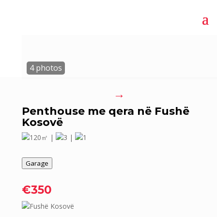
→
Penthouse me qera në Fushë
Kosovë
120㎡ |
3 |
1
Garage
€350
Fushë Kosovë