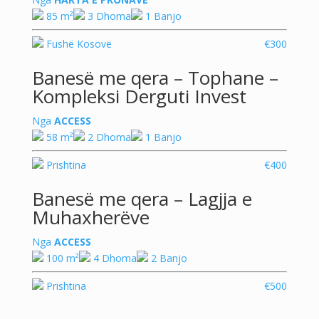
85 m²
3 Dhoma
1 Banjo
Fushë Kosovë
€300
Banesë me qera – Tophane –
Kompleksi Derguti Invest
Nga
ACCESS
58 m²
2 Dhoma
1 Banjo
Prishtina
€400
Banesë me qera – Lagjja e
Muhaxherëve
Nga
ACCESS
100 m²
4 Dhoma
2 Banjo
Prishtina
€500