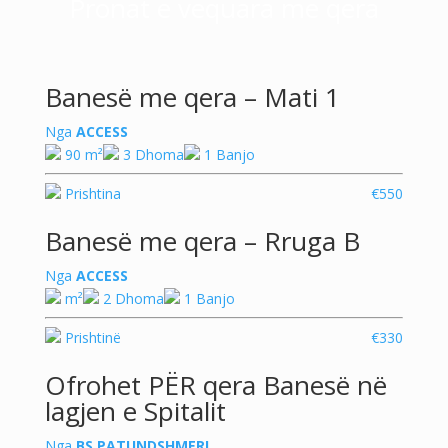
Pronat e vequara me qera
Banesë me qera – Mati 1
Nga
ACCESS
90 m²
3 Dhoma
1 Banjo
Prishtina
€550
Banesë me qera – Rruga B
Nga
ACCESS
m²
2 Dhoma
1 Banjo
Prishtinë
€330
Ofrohet PËR qera Banesë në
lagjen e Spitalit
Nga
BS PATUNDSHMERI