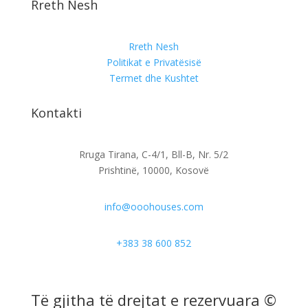
Rreth Nesh
Rreth Nesh
Politikat e Privatësisë
Termet dhe Kushtet
Kontakti
Rruga Tirana, C-4/1, Bll-B, Nr. 5/2
Prishtinë, 10000, Kosovë
info@ooohouses.com
+383 38 600 852
Të gjitha të drejtat e rezervuara ©