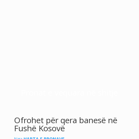
Pronat e vequara në shitje
Ofrohet për qera banesë në
Fushë Kosovë
Nga
HARTA E PRONAVE