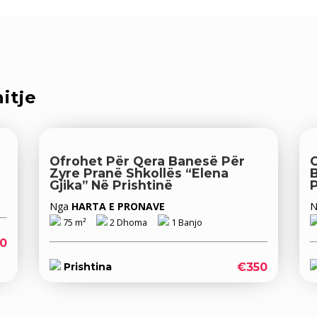
itje
Ofrohet Për Qera Banesë Për
Zyre Pranë Shkollës “Elena
Gjika” Në Prishtinë
P
Nga
HARTA E PRONAVE
75 m²
2 Dhoma
1 Banjo
0
€350
Prishtina