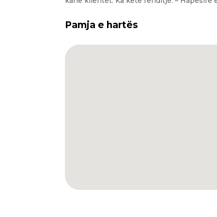
kanë klientët. Ka këtë rënditje: – Hapësirë
Pamja e hartës