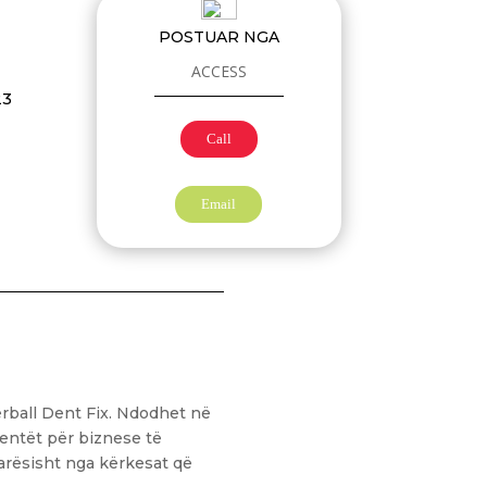
POSTUAR NGA
ACCESS
23
Call
Email
rball Dent Fix. Ndodhet në
ientët për biznese të
varësisht nga kërkesat që