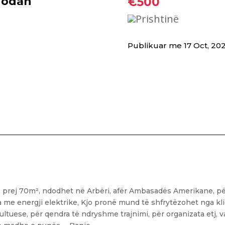
agodan
€500
Prishtinë
Publikuar me 17 Oct, 20
e prej 70m², ndodhet në Arbëri, afër Ambasadës Amerikane, pë
 me energji elektrike, Kjo pronë mund të shfrytëzohet nga kl
sultuese, për qendra të ndryshme trajnimi, për organizata etj, 