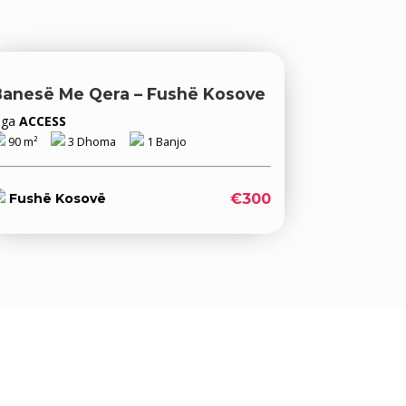
Banesë Me Qera – Fushë Kosove
Nga
ACCESS
90 m²
3 Dhoma
1 Banjo
€300
Fushë Kosovë