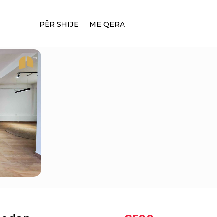
PËR SHIJE
ME QERA