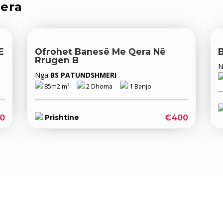
qera
E
Ofrohet Banesë Me Qera Në
Rrugen B
Nga
BS PATUNDSHMERI
85m2 m²
2 Dhoma
1 Banjo
0
€400
Prishtine