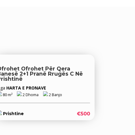
Ofrohet Ofrohet Për Qera
Banesë 2+1 Pranë Rrugës C Në
rishtinë
Nga
HARTA E PRONAVE
80 m²
2 Dhoma
2 Banjo
€500
Prishtine