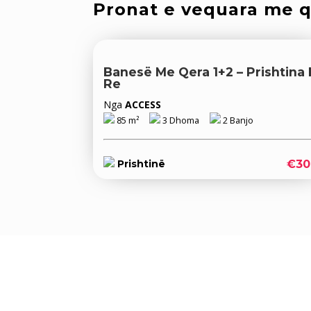
Pronat e vequara me 
Banesë Me Qera 1+2 – Prishtina 
Re
Nga
ACCESS
85 m²
3 Dhoma
2 Banjo
€30
Prishtinë