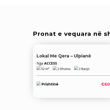
Pronat e vequara në sh
Lokal Me Qera – Ulpianë
Nga
ACCESS
52 m²
2 Dhoma
2 Banjo
€60
Prishtinë