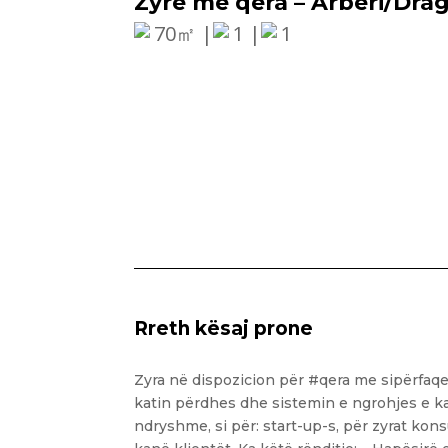
Zyre me qera – Arbëri/Dr
70㎡ |
1 |
1
Rreth kësaj prone
Zyra në dispozicion për #qera me sipërfaq
katin përdhes dhe sistemin e ngrohjes e ka
ndryshme, si për: start-up-s, për zyrat kon