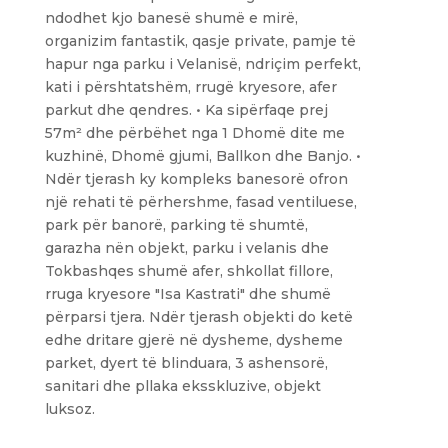
ndodhet kjo banesë shumë e mirë,
organizim fantastik, qasje private, pamje të
hapur nga parku i Velanisë, ndriçim perfekt,
kati i përshtatshëm, rrugë kryesore, afer
parkut dhe qendres. • Ka sipërfaqe prej
57m² dhe përbëhet nga 1 Dhomë dite me
kuzhinë, Dhomë gjumi, Ballkon dhe Banjo. •
Ndër tjerash ky kompleks banesorë ofron
një rehati të përhershme, fasad ventiluese,
park për banorë, parking të shumtë,
garazha nën objekt, parku i velanis dhe
Tokbashqes shumë afer, shkollat fillore,
rruga kryesore "Isa Kastrati" dhe shumë
përparsi tjera. Ndër tjerash objekti do ketë
edhe dritare gjerë në dysheme, dysheme
parket, dyert të blinduara, 3 ashensorë,
sanitari dhe pllaka eksskluzive, objekt
luksoz.