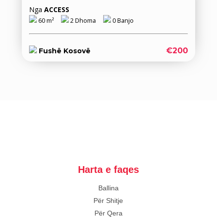
Nga
ACCESS
60 m²
2 Dhoma
0 Banjo
€200
Fushë Kosovë
Harta e faqes
Ballina
Për Shitje
Për Qera