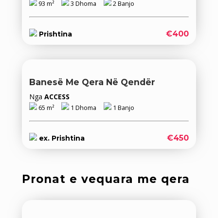
93 m²
3 Dhoma
2 Banjo
€400
Prishtina
Banesë Me Qera Në Qendër
Nga
ACCESS
65 m²
1 Dhoma
1 Banjo
€450
ex. Prishtina
Pronat e vequara me qera