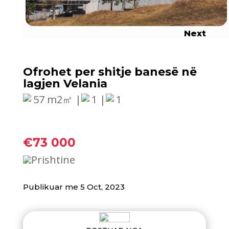
Next
Ofrohet per ‪‎shitje banesë në
lagjen Velania
57 m2㎡ |
1 |
1
€73 000
Prishtine
Publikuar me 5 Oct, 2023