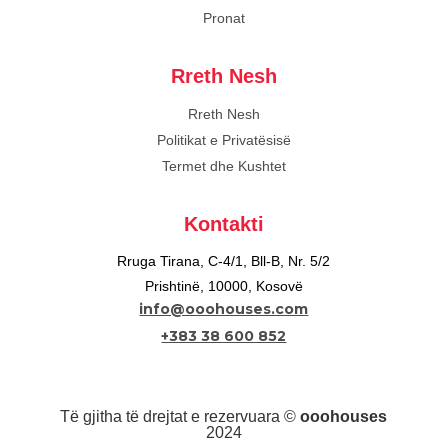
Pronat
Rreth Nesh
Rreth Nesh
Politikat e Privatësisë
Termet dhe Kushtet
Kontakti
Rruga Tirana, C-4/1, Bll-B, Nr. 5/2
Prishtinë, 10000, Kosovë
info@ooohouses.com
+383 38 600 852
Të gjitha të drejtat e rezervuara ©
ooohouses
2024